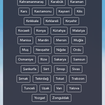
Kahramanmaraş
Karabük
Karaman
Kars
Kastamonu
Kayseri
Kilis
Kırıkkale
Kırklareli
Kırşehir
Kocaeli
Konya
Kütahya
Malatya
Manisa
Mardin
Mersin
Muğla
Muş
Nevşehir
Niğde
Ordu
Osmaniye
Rize
Sakarya
Samsun
Şanlıurfa
Siirt
Sinop
Sivas
Şırnak
Tekirdağ
Tokat
Trabzon
Tunceli
Uşak
Van
Yalova
Yozgat
Zonguldak