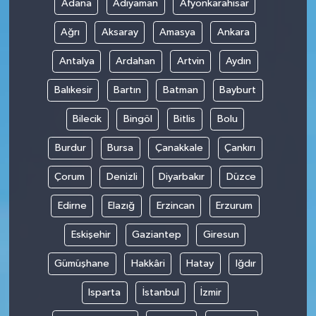
Adana
Adıyaman
Afyonkarahisar
Ağrı
Aksaray
Amasya
Ankara
Antalya
Ardahan
Artvin
Aydın
Balıkesir
Bartın
Batman
Bayburt
Bilecik
Bingöl
Bitlis
Bolu
Burdur
Bursa
Çanakkale
Çankırı
Çorum
Denizli
Diyarbakır
Düzce
Edirne
Elazığ
Erzincan
Erzurum
Eskişehir
Gaziantep
Giresun
Gümüşhane
Hakkâri
Hatay
Iğdır
Isparta
İstanbul
İzmir