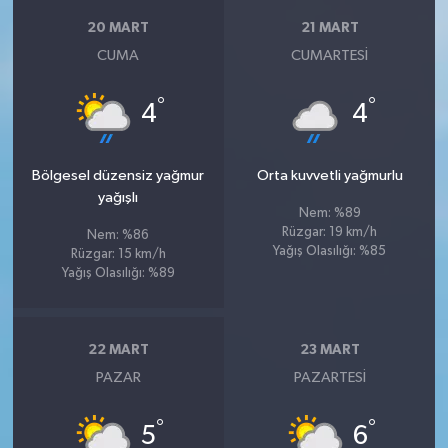
20 MART
21 MART
CUMA
CUMARTESI
°
°
4
4
Bölgesel düzensiz yağmur
Orta kuvvetli yağmurlu
yağışlı
Nem: %89
Rüzgar: 19 km/h
Nem: %86
Yağış Olasılığı: %85
Rüzgar: 15 km/h
Yağış Olasılığı: %89
22 MART
23 MART
PAZAR
PAZARTESI
°
°
5
6