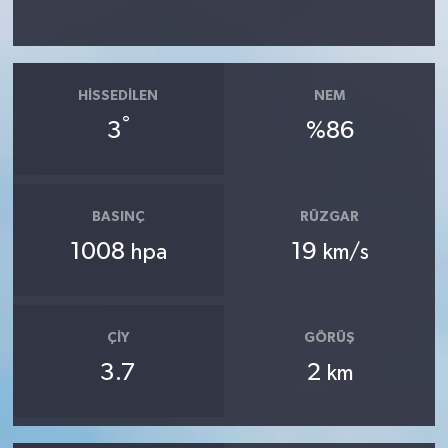
HISSEDILEN
NEM
°
3
%86
BASINÇ
RÜZGAR
1008
19
hpa
km/s
ÇIY
GÖRÜŞ
3.7
2
km