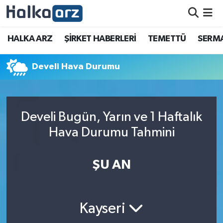
HALKA ARZ
HALKA ARZ
ŞİRKET HABERLERİ
TEMETTÜ
SERMA
SERMAYE ARTIRIMI
Develi Hava Durumu
ŞİRKET HABERLERİ
TEMETTÜ
Develi Bugün, Yarın ve 1 Haftalık
Hava Durumu Tahmini
İletişim
ŞU AN
Kayseri