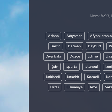
Nem: %93, H
Adana
Adıyaman
Afyonkarahis
Bartın
Batman
Bayburt
Bi
Diyarbakır
Düzce
Edirne
Elaz
Iğdır
Isparta
İstanbul
İzmi
Kırklareli
Kırşehir
Kocaeli
Ko
Ordu
Osmaniye
Rize
Sak