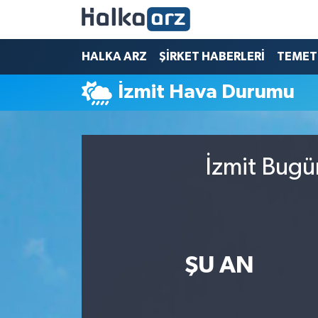
HALKA ARZ
HALKA ARZ
ŞİRKET HABERLERİ
TEMET
İzmit Hava Durumu
SERMAYE ARTIRIMI
ŞİRKET HABERLERİ
İzmit Bugü
TEMETTÜ
İletişim
ŞU AN