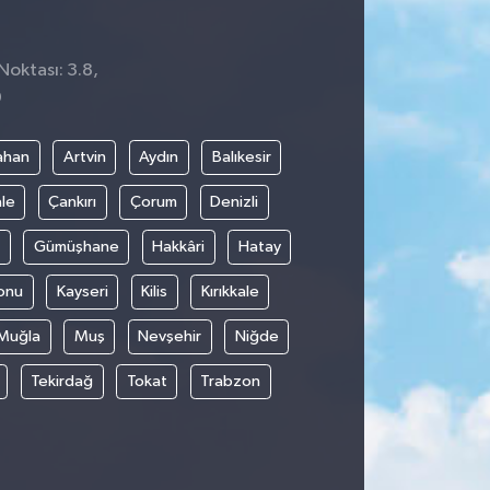
Noktası: 3.8,
0
ahan
Artvin
Aydın
Balıkesir
le
Çankırı
Çorum
Denizli
Gümüşhane
Hakkâri
Hatay
onu
Kayseri
Kilis
Kırıkkale
Muğla
Muş
Nevşehir
Niğde
Tekirdağ
Tokat
Trabzon