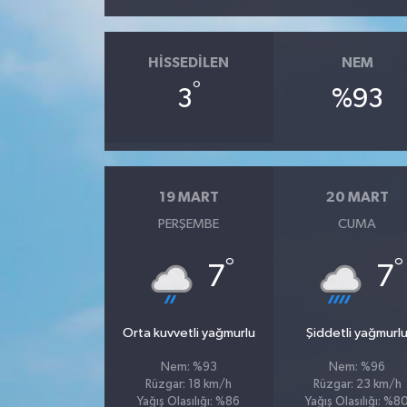
HISSEDILEN
NEM
°
3
%93
19 MART
20 MART
PERŞEMBE
CUMA
°
°
7
7
Orta kuvvetli yağmurlu
Şiddetli yağmurl
Nem: %93
Nem: %96
Rüzgar: 18 km/h
Rüzgar: 23 km/h
Yağış Olasılığı: %86
Yağış Olasılığı: %8