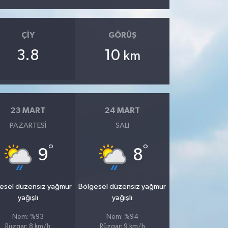
ÇIY
GÖRÜŞ
3.8
10
km
23 MART
24 MART
PAZARTESI
SALI
°
°
9
8
esel düzensiz yağmur
Bölgesel düzensiz yağmur
yağışlı
yağışlı
Nem: %93
Nem: %94
Rüzgar: 8 km/h
Rüzgar: 9 km/h