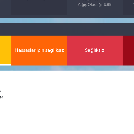
Yağış Olasılığı: %89
Hassaslar için sağlıksız
Sağlıksız
e
er