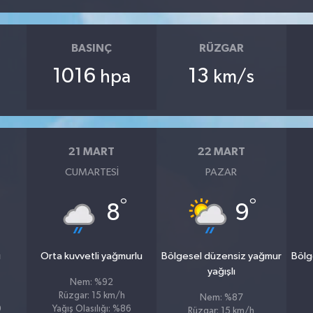
BASINÇ
RÜZGAR
1016
13
hpa
km/s
21 MART
22 MART
CUMARTESI
PAZAR
°
°
8
9
u
Orta kuvvetli yağmurlu
Bölgesel düzensiz yağmur
Bölg
yağışlı
Nem: %92
Rüzgar: 15 km/h
Nem: %87
0
Yağış Olasılığı: %86
Rüzgar: 15 km/h