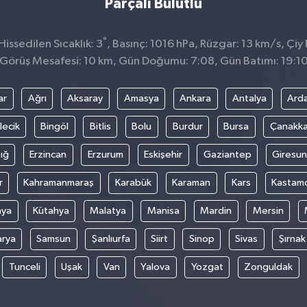
Parçalı Bulutlu
°
issedilen Sıcaklık: 3
, Basınç: 1016 hPa, Rüzgar: 13 km/s, Çiy 
Görüş Mesafesi: 10 km, Gün Doğumu: 7:08, Gün Batımı: 19:1
ar
Ağrı
Aksaray
Amasya
Ankara
Antalya
Ard
lecik
Bingöl
Bitlis
Bolu
Burdur
Bursa
Çanakka
ığ
Erzincan
Erzurum
Eskişehir
Gaziantep
Giresun
r
Kahramanmaraş
Karabük
Karaman
Kars
Kastam
nya
Kütahya
Malatya
Manisa
Mardin
Mersin
arya
Samsun
Şanlıurfa
Siirt
Sinop
Sivas
Şırnak
Tunceli
Uşak
Van
Yalova
Yozgat
Zonguldak