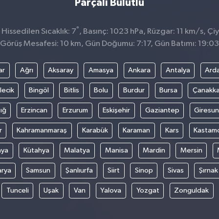
Parçalı Bulutlu
°
issedilen Sıcaklık: 7
, Basınç: 1023 hPa, Rüzgar: 11 km/s, Çiy
Görüş Mesafesi: 10 km, Gün Doğumu: 7:17, Gün Batımı: 19:03
ar
Ağrı
Aksaray
Amasya
Ankara
Antalya
Ard
lecik
Bingöl
Bitlis
Bolu
Burdur
Bursa
Çanakka
ığ
Erzincan
Erzurum
Eskişehir
Gaziantep
Giresun
r
Kahramanmaraş
Karabük
Karaman
Kars
Kastam
nya
Kütahya
Malatya
Manisa
Mardin
Mersin
arya
Samsun
Şanlıurfa
Siirt
Sinop
Sivas
Şırnak
Tunceli
Uşak
Van
Yalova
Yozgat
Zonguldak