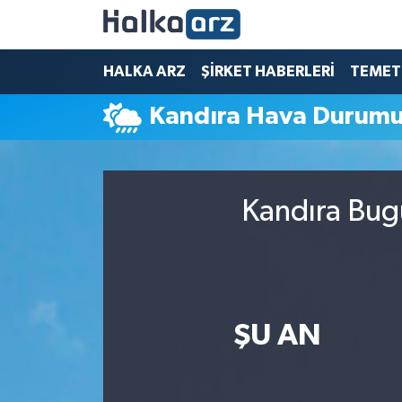
HALKA ARZ
HALKA ARZ
ŞİRKET HABERLERİ
TEMET
Kandıra Hava Durum
SERMAYE ARTIRIMI
ŞİRKET HABERLERİ
Kandıra Bug
TEMETTÜ
İletişim
ŞU AN