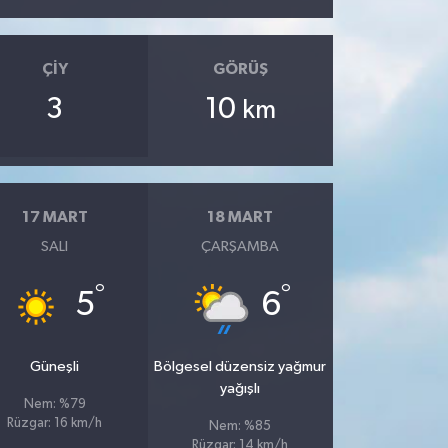
ÇIY
GÖRÜŞ
3
10
km
17 MART
18 MART
SALI
ÇARŞAMBA
°
°
5
6
Güneşli
Bölgesel düzensiz yağmur
yağışlı
Nem: %79
Rüzgar: 16 km/h
Nem: %85
Rüzgar: 14 km/h