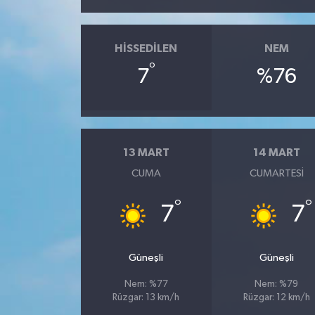
HISSEDILEN
NEM
°
7
%76
13 MART
14 MART
CUMA
CUMARTESI
°
°
7
7
Güneşli
Güneşli
Nem: %77
Nem: %79
Rüzgar: 13 km/h
Rüzgar: 12 km/h