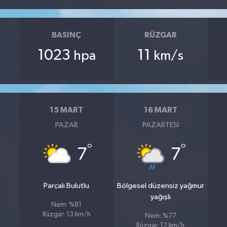
BASINÇ
RÜZGAR
1023
11
hpa
km/s
15 MART
16 MART
PAZAR
PAZARTESI
°
°
7
7
Parçalı Bulutlu
Bölgesel düzensiz yağmur
yağışlı
Nem: %81
Rüzgar: 13 km/h
Nem: %77
Rüzgar: 12 km/h