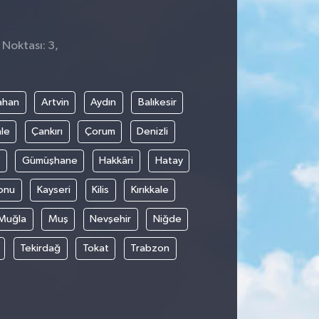
 Noktası: 3,
ahan
Artvin
Aydın
Balıkesir
le
Çankırı
Çorum
Denizli
Gümüşhane
Hakkâri
Hatay
onu
Kayseri
Kilis
Kırıkkale
Muğla
Muş
Nevşehir
Niğde
Tekirdağ
Tokat
Trabzon