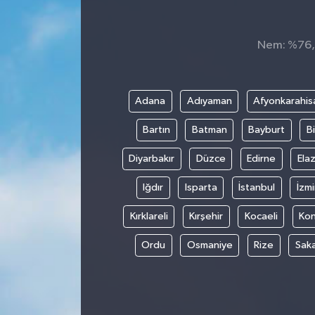
Nem: %76, H
Adana
Adıyaman
Afyonkarahis
Bartın
Batman
Bayburt
Bi
Diyarbakır
Düzce
Edirne
Elaz
Iğdır
Isparta
İstanbul
İzmi
Kırklareli
Kırşehir
Kocaeli
Ko
Ordu
Osmaniye
Rize
Sak