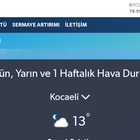
BITC
79.5
DOL
45,4
TÜ
SERMAYE ARTIRIMI
İLETİŞİM
EUR
53,3
u
STER
61,6
G.AL
686
BİST
ün, Yarın ve 1 Haftalık Hava Du
14.5
Kocaeli
°
13