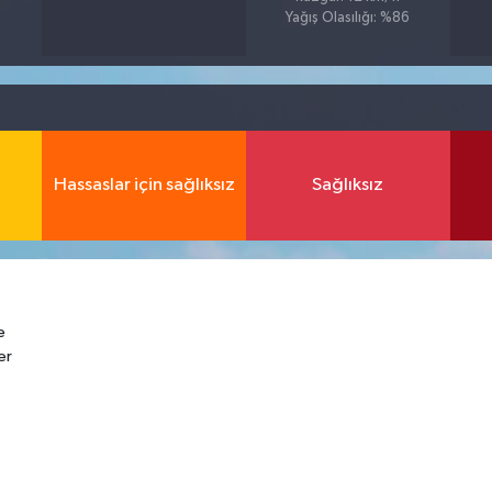
Yağış Olasılığı: %86
Hassaslar için sağlıksız
Sağlıksız
e
er