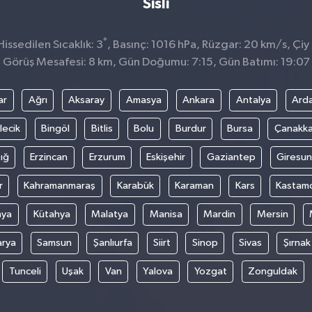
Sisli
°
ssedilen Sıcaklık: 3
, Basınç: 1016 hPa, Rüzgar: 20 km/s, Çiy 
Görüş Mesafesi: 8 km, Gün Doğumu: 7:15, Gün Batımı: 19:07
ar
Ağrı
Aksaray
Amasya
Ankara
Antalya
Ard
lecik
Bingöl
Bitlis
Bolu
Burdur
Bursa
Çanakka
ığ
Erzincan
Erzurum
Eskişehir
Gaziantep
Giresun
r
Kahramanmaraş
Karabük
Karaman
Kars
Kastam
nya
Kütahya
Malatya
Manisa
Mardin
Mersin
arya
Samsun
Şanlıurfa
Siirt
Sinop
Sivas
Şırnak
Tunceli
Uşak
Van
Yalova
Yozgat
Zonguldak