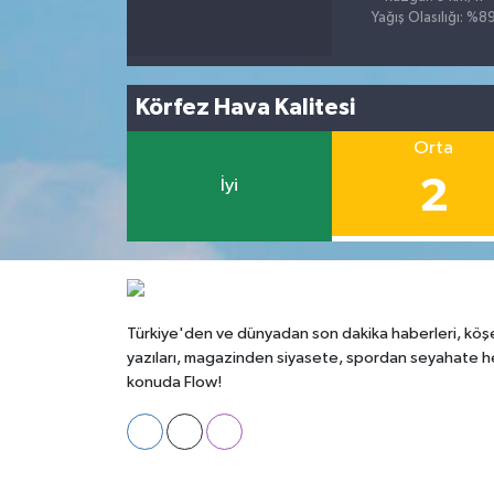
Yağış Olasılığı: %8
Körfez Hava Kalitesi
Orta
2
İyi
Türkiye'den ve dünyadan son dakika haberleri, köş
yazıları, magazinden siyasete, spordan seyahate h
konuda Flow!