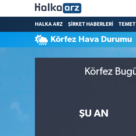
HALKA ARZ
HALKA ARZ
ŞİRKET HABERLERİ
TEMET
Körfez Hava Durumu
SERMAYE ARTIRIMI
ŞİRKET HABERLERİ
Körfez Bugü
TEMETTÜ
İletişim
ŞU AN