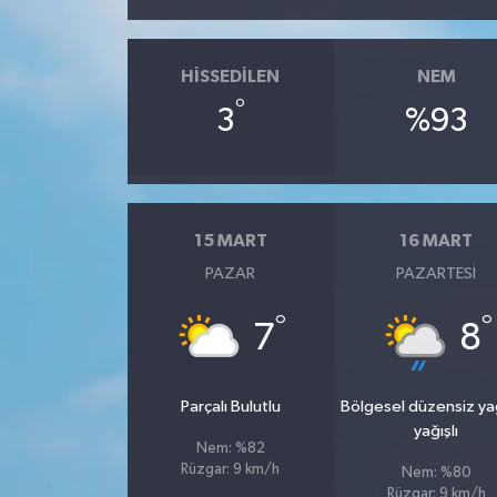
HISSEDILEN
NEM
°
3
%93
15 MART
16 MART
PAZAR
PAZARTESI
°
°
7
8
Parçalı Bulutlu
Bölgesel düzensiz y
yağışlı
Nem: %82
Rüzgar: 9 km/h
Nem: %80
Rüzgar: 9 km/h