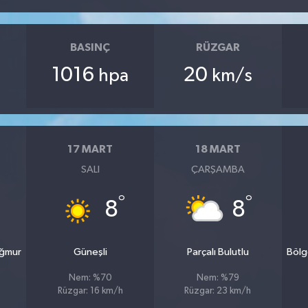
BASINÇ
RÜZGAR
1016
20
hpa
km/s
17 MART
18 MART
SALI
ÇARŞAMBA
°
°
8
8
ağmur
Güneşli
Parçalı Bulutlu
Bölg
Nem: %70
Nem: %79
Rüzgar: 16 km/h
Rüzgar: 23 km/h