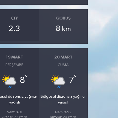
ÇIY
GÖRÜŞ
2.3
8
km
19 MART
20 MART
PERŞEMBE
CUMA
°
°
8
7
esel düzensiz yağmur
Bölgesel düzensiz yağmur
yağışlı
yağışlı
Nem: %91
Nem: %92
Rüzgar: 22 km/h
Rüzgar: 20 km/h