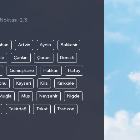
Noktası: 2.3,
ahan
Artvin
Aydın
Balıkesir
le
Çankırı
Çorum
Denizli
Gümüşhane
Hakkâri
Hatay
onu
Kayseri
Kilis
Kırıkkale
Muğla
Muş
Nevşehir
Niğde
Tekirdağ
Tokat
Trabzon