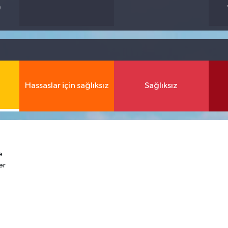
9
Hassaslar için sağlıksız
Sağlıksız
e
er