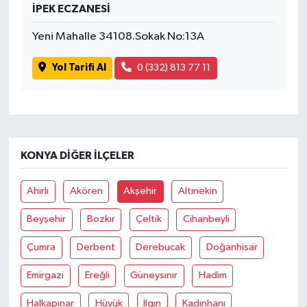
İPEK ECZANESİ
Yeni Mahalle 34108.Sokak No:13A
Yol Tarifi Al
0 (332) 813 77 11
KONYA DIĞER İLÇELER
Ahırlı
Akören
Akşehir
Altınekin
Beyşehir
Bozkır
Çeltik
Cihanbeyli
Çumra
Derbent
Derebucak
Doğanhisar
Emirgazi
Ereğli
Güneysınır
Hadim
Halkapınar
Hüyük
Ilgın
Kadınhanı