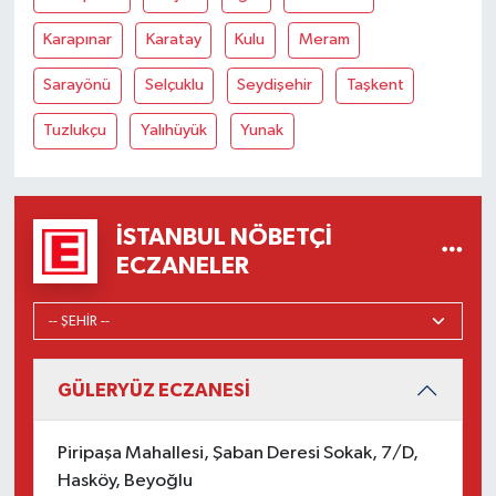
Karapınar
Karatay
Kulu
Meram
Sarayönü
Selçuklu
Seydişehir
Taşkent
Tuzlukçu
Yalıhüyük
Yunak
İSTANBUL NÖBETÇI
ECZANELER
GÜLERYÜZ ECZANESİ
Piripaşa Mahallesi, Şaban Deresi Sokak, 7/D,
Hasköy, Beyoğlu