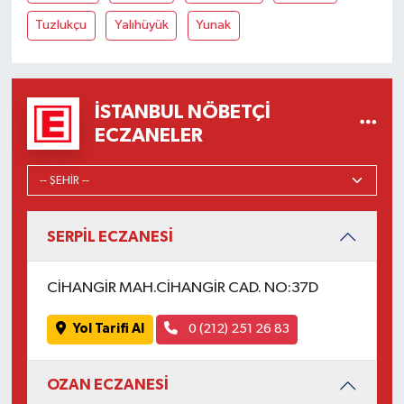
Tuzlukçu
Yalıhüyük
Yunak
İSTANBUL NÖBETÇI
ECZANELER
SERPİL ECZANESİ
CİHANGİR MAH.CİHANGİR CAD. NO:37D
Yol Tarifi Al
0 (212) 251 26 83
OZAN ECZANESİ