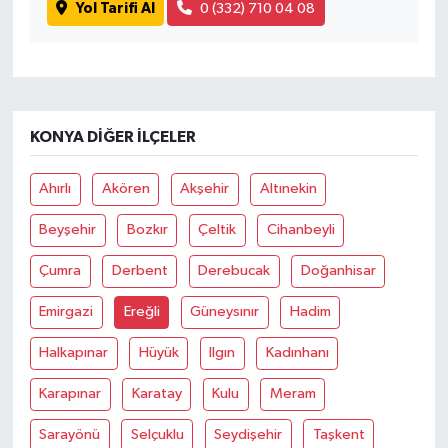
Yol Tarifi Al
0 (332) 710 04 08
KONYA DIĞER İLÇELER
Ahırlı
Akören
Akşehir
Altınekin
Beyşehir
Bozkır
Çeltik
Cihanbeyli
Çumra
Derbent
Derebucak
Doğanhisar
Emirgazi
Ereğli
Güneysınır
Hadim
Halkapınar
Hüyük
Ilgın
Kadınhanı
Karapınar
Karatay
Kulu
Meram
Sarayönü
Selçuklu
Seydişehir
Taşkent