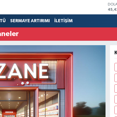
DOL
45,4
EUR
53,3
TÜ
SERMAYE ARTIRIMI
İLETİŞİM
STER
61,6
aneler
G.AL
686
BİST
14.5
BITC
79.5