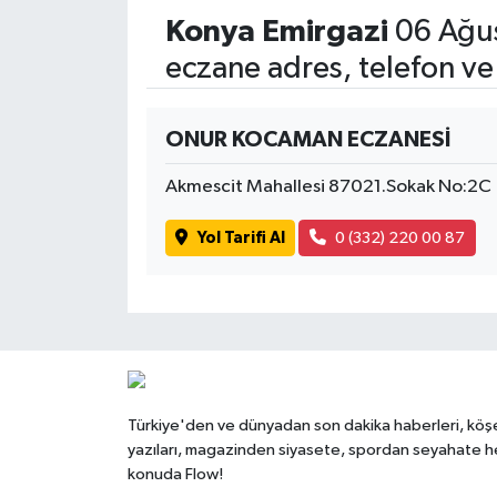
Konya Emirgazi
06 Ağus
eczane adres, telefon ve
ONUR KOCAMAN ECZANESİ
Akmescit Mahallesi 87021.Sokak No:2C
Yol Tarifi Al
0 (332) 220 00 87
Türkiye'den ve dünyadan son dakika haberleri, köş
yazıları, magazinden siyasete, spordan seyahate h
konuda Flow!