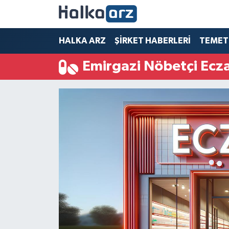
HALKA ARZ
HALKA ARZ
ŞİRKET HABERLERİ
TEMET
Emirgazi Nöbetçi Ecz
SERMAYE ARTIRIMI
ŞİRKET HABERLERİ
TEMETTÜ
İletişim