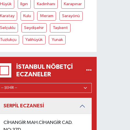
Hüyük
Ilgın
Kadınhanı
Karapınar
Karatay
Kulu
Meram
Sarayönü
Selçuklu
Seydişehir
Taşkent
Tuzlukçu
Yalıhüyük
Yunak
İSTANBUL NÖBETÇI
ECZANELER
SERPİL ECZANESİ
CİHANGİR MAH.CİHANGİR CAD.
NO:37D