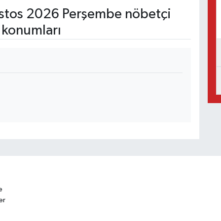
tos 2026 Perşembe nöbetçi
 konumları
e
er