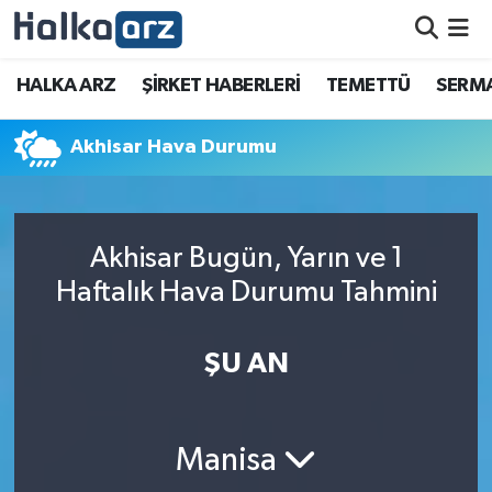
HALKA ARZ
HALKA ARZ
ŞİRKET HABERLERİ
TEMETTÜ
SERMA
SERMAYE ARTIRIMI
Akhisar Hava Durumu
ŞİRKET HABERLERİ
TEMETTÜ
Akhisar Bugün, Yarın ve 1
Haftalık Hava Durumu Tahmini
İletişim
ŞU AN
Manisa