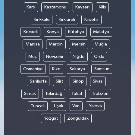
Kars
Kastamonu
Kayseri
Kilis
Kırıkkale
Kırklareli
Kırşehir
Kocaeli
Konya
Kütahya
Malatya
Manisa
Mardin
Mersin
Muğla
Muş
Nevşehir
Niğde
Ordu
Osmaniye
Rize
Sakarya
Samsun
Şanlıurfa
Siirt
Sinop
Sivas
Şırnak
Tekirdağ
Tokat
Trabzon
Tunceli
Uşak
Van
Yalova
Yozgat
Zonguldak