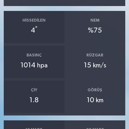
HISSEDILEN
NEM
°
4
%75
BASINÇ
RÜZGAR
1014
15
hpa
km/s
ÇIY
GÖRÜŞ
1.8
10
km