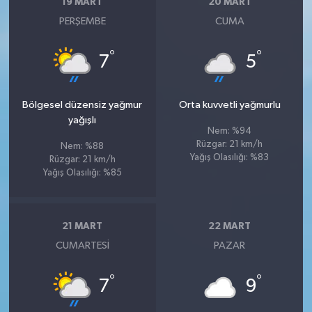
19 MART
20 MART
PERŞEMBE
CUMA
°
°
7
5
Bölgesel düzensiz yağmur
Orta kuvvetli yağmurlu
yağışlı
Nem: %94
Rüzgar: 21 km/h
Nem: %88
Yağış Olasılığı: %83
Rüzgar: 21 km/h
Yağış Olasılığı: %85
21 MART
22 MART
CUMARTESI
PAZAR
°
°
7
9