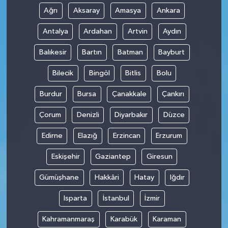
Ağrı
Aksaray
Amasya
Ankara
Antalya
Ardahan
Artvin
Aydın
Balıkesir
Bartın
Batman
Bayburt
Bilecik
Bingöl
Bitlis
Bolu
Burdur
Bursa
Çanakkale
Çankırı
Çorum
Denizli
Diyarbakır
Düzce
Edirne
Elazığ
Erzincan
Erzurum
Eskişehir
Gaziantep
Giresun
Gümüşhane
Hakkâri
Hatay
Iğdır
Isparta
İstanbul
İzmir
Kahramanmaraş
Karabük
Karaman