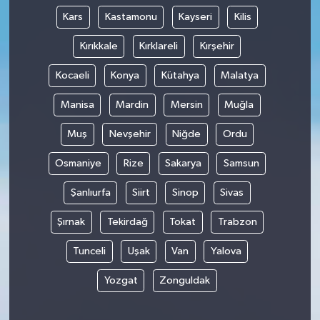
Kars
Kastamonu
Kayseri
Kilis
Kırıkkale
Kırklareli
Kırşehir
Kocaeli
Konya
Kütahya
Malatya
Manisa
Mardin
Mersin
Muğla
Muş
Nevşehir
Niğde
Ordu
Osmaniye
Rize
Sakarya
Samsun
Şanlıurfa
Siirt
Sinop
Sivas
Şırnak
Tekirdağ
Tokat
Trabzon
Tunceli
Uşak
Van
Yalova
Yozgat
Zonguldak