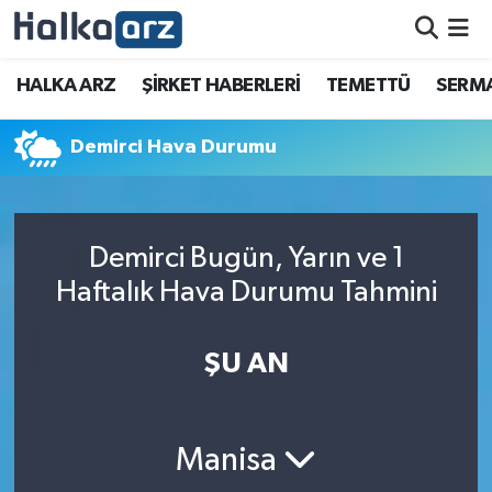
HALKA ARZ
HALKA ARZ
ŞİRKET HABERLERİ
TEMETTÜ
SERMA
SERMAYE ARTIRIMI
Demirci Hava Durumu
ŞİRKET HABERLERİ
TEMETTÜ
Demirci Bugün, Yarın ve 1
Haftalık Hava Durumu Tahmini
İletişim
ŞU AN
Manisa