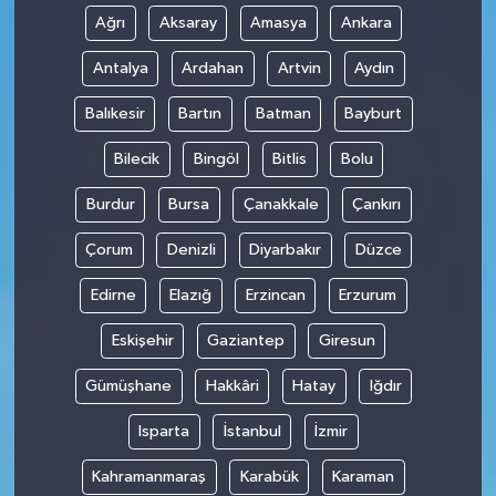
Ağrı
Aksaray
Amasya
Ankara
Antalya
Ardahan
Artvin
Aydın
Balıkesir
Bartın
Batman
Bayburt
Bilecik
Bingöl
Bitlis
Bolu
Burdur
Bursa
Çanakkale
Çankırı
Çorum
Denizli
Diyarbakır
Düzce
Edirne
Elazığ
Erzincan
Erzurum
Eskişehir
Gaziantep
Giresun
Gümüşhane
Hakkâri
Hatay
Iğdır
Isparta
İstanbul
İzmir
Kahramanmaraş
Karabük
Karaman