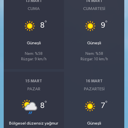
13 MART
14 MART
CUMA
CUMARTESI
°
°
8
9
Güneşli
Güneşli
Nem: %58
Nem: %58
Rüzgar: 9 km/h
Rüzgar: 10 km/h
15 MART
16 MART
PAZAR
PAZARTESI
°
°
8
7
Bölgesel düzensiz yağmur
Güneşli