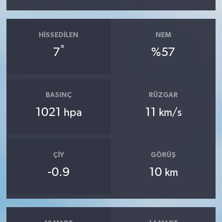
HISSEDILEN
NEM
°
7
%57
BASINÇ
RÜZGAR
1021
11
hpa
km/s
ÇIY
GÖRÜŞ
-0.9
10
km