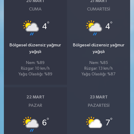
20 MART
21 MART
CUMA
CUMARTESI
°
°
4
4
Bölgesel düzensiz yağmur
Bölgesel düzensiz yağmur
yağışlı
yağışlı
Nem: %89
Nem: %85
Rüzgar: 10 km/h
Rüzgar: 13 km/h
Yağış Olasılığı: %89
Yağış Olasılığı: %87
22 MART
23 MART
PAZAR
PAZARTESI
°
°
6
7