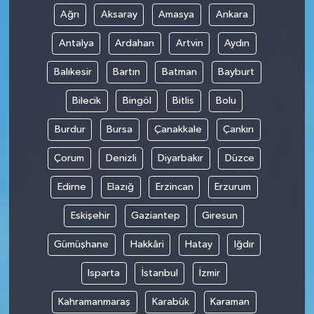
Ağrı
Aksaray
Amasya
Ankara
Antalya
Ardahan
Artvin
Aydın
Balıkesir
Bartın
Batman
Bayburt
Bilecik
Bingöl
Bitlis
Bolu
Burdur
Bursa
Çanakkale
Çankırı
Çorum
Denizli
Diyarbakır
Düzce
Edirne
Elazığ
Erzincan
Erzurum
Eskişehir
Gaziantep
Giresun
Gümüşhane
Hakkâri
Hatay
Iğdır
Isparta
İstanbul
İzmir
Kahramanmaraş
Karabük
Karaman