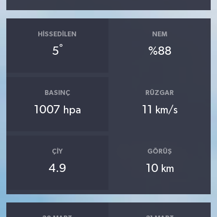
HISSEDILEN
NEM
°
5
%88
BASINÇ
RÜZGAR
1007
11
hpa
km/s
ÇIY
GÖRÜŞ
4.9
10
km