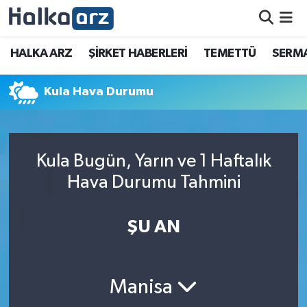
HALKA ARZ
HALKA ARZ
ŞİRKET HABERLERİ
TEMETTÜ
SERMA
SERMAYE ARTIRIMI
Kula Hava Durumu
ŞİRKET HABERLERİ
TEMETTÜ
Kula Bugün, Yarın ve 1 Haftalık
Hava Durumu Tahmini
İletişim
ŞU AN
Manisa