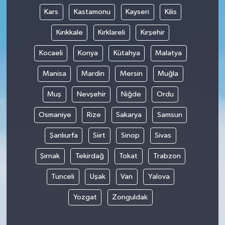
Kars
Kastamonu
Kayseri
Kilis
Kırıkkale
Kırklareli
Kırşehir
Kocaeli
Konya
Kütahya
Malatya
Manisa
Mardin
Mersin
Muğla
Muş
Nevşehir
Niğde
Ordu
Osmaniye
Rize
Sakarya
Samsun
Şanlıurfa
Siirt
Sinop
Sivas
Şırnak
Tekirdağ
Tokat
Trabzon
Tunceli
Uşak
Van
Yalova
Yozgat
Zonguldak