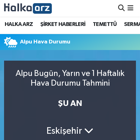
HALKA ARZ
HALKA ARZ
ŞİRKET HABERLERİ
TEMETTÜ
SERMA
SERMAYE ARTIRIMI
Alpu Hava Durumu
ŞİRKET HABERLERİ
TEMETTÜ
Alpu Bugün, Yarın ve 1 Haftalık
Hava Durumu Tahmini
İletişim
ŞU AN
Eskişehir