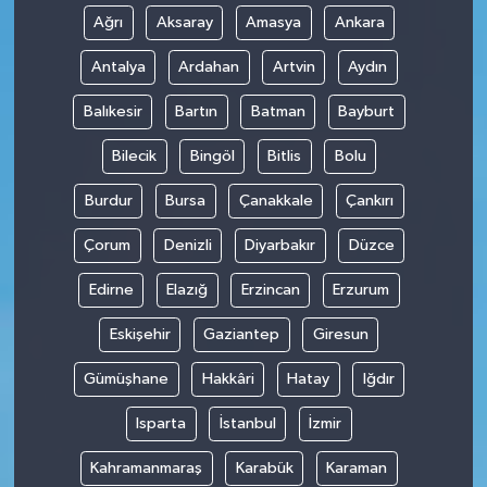
Ağrı
Aksaray
Amasya
Ankara
Antalya
Ardahan
Artvin
Aydın
Balıkesir
Bartın
Batman
Bayburt
Bilecik
Bingöl
Bitlis
Bolu
Burdur
Bursa
Çanakkale
Çankırı
Çorum
Denizli
Diyarbakır
Düzce
Edirne
Elazığ
Erzincan
Erzurum
Eskişehir
Gaziantep
Giresun
Gümüşhane
Hakkâri
Hatay
Iğdır
Isparta
İstanbul
İzmir
Kahramanmaraş
Karabük
Karaman