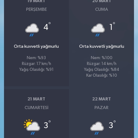
19 MART
20 MART
PERŞEMBE
CUMA
°
°
4
1
Orta kuvvetli yağmurlu
Orta kuvvetli yağmurlu
Nem: %93
Nem: %100
Rüzgar: 17 km/h
Rüzgar: 14 km/h
Yağış Olasılığı: %91
Yağış Olasılığı: %84
Kar Olasılığı: %10
21 MART
22 MART
CUMARTESI
PAZAR
°
°
3
3