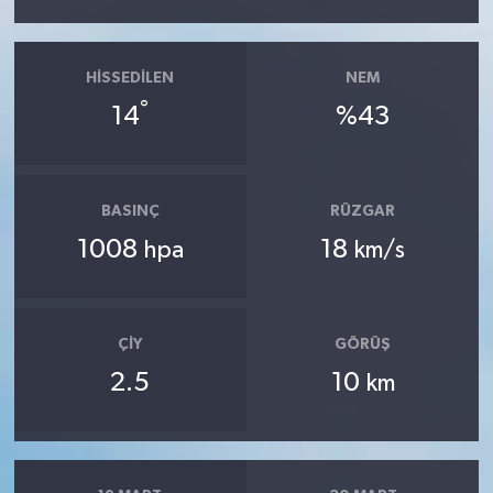
HISSEDILEN
NEM
°
14
%43
BASINÇ
RÜZGAR
1008
18
hpa
km/s
ÇIY
GÖRÜŞ
2.5
10
km