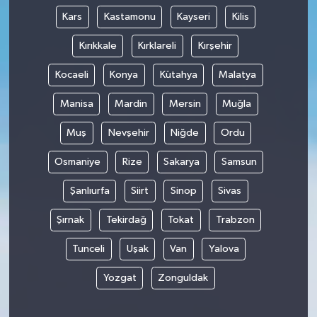
Kars
Kastamonu
Kayseri
Kilis
Kırıkkale
Kırklareli
Kırşehir
Kocaeli
Konya
Kütahya
Malatya
Manisa
Mardin
Mersin
Muğla
Muş
Nevşehir
Niğde
Ordu
Osmaniye
Rize
Sakarya
Samsun
Şanlıurfa
Siirt
Sinop
Sivas
Şırnak
Tekirdağ
Tokat
Trabzon
Tunceli
Uşak
Van
Yalova
Yozgat
Zonguldak