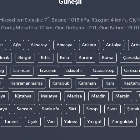
Güneşli
°
issedilen Sıcaklık: 7
, Basınç: 1018 hPa, Rüzgar: 4 km/s, Çiy N
Görüş Mesafesi: 10 km, Gün Doğumu: 7:11, Gün Batımı: 19:01
ar
Ağrı
Aksaray
Amasya
Ankara
Antalya
Ard
lecik
Bingöl
Bitlis
Bolu
Burdur
Bursa
Çanakka
ığ
Erzincan
Erzurum
Eskişehir
Gaziantep
Giresun
r
Kahramanmaraş
Karabük
Karaman
Kars
Kastam
nya
Kütahya
Malatya
Manisa
Mardin
Mersin
arya
Samsun
Şanlıurfa
Siirt
Sinop
Sivas
Şırnak
Tunceli
Uşak
Van
Yalova
Yozgat
Zonguldak