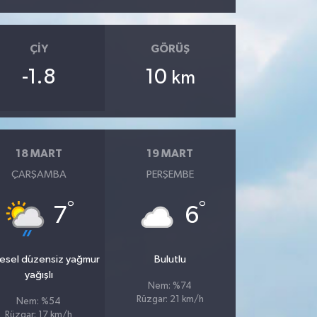
ÇIY
GÖRÜŞ
-1.8
10
km
18 MART
19 MART
ÇARŞAMBA
PERŞEMBE
°
°
7
6
esel düzensiz yağmur
Bulutlu
yağışlı
Nem: %74
Rüzgar: 21 km/h
Nem: %54
Rüzgar: 17 km/h