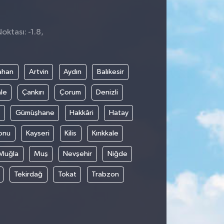
oktası: -1.8,
ahan
Artvin
Aydın
Balıkesir
le
Çankırı
Çorum
Denizli
Gümüşhane
Hakkâri
Hatay
onu
Kayseri
Kilis
Kırıkkale
Muğla
Muş
Nevşehir
Niğde
Tekirdağ
Tokat
Trabzon