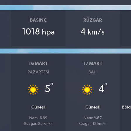
BASINÇ
RÜZGAR
1018
4
hpa
km/s
16 MART
17 MART
PAZARTESI
SALI
°
°
5
4
Güneşli
Güneşli
Bölg
Nem: %69
Nem: %67
Rüzgar: 25 km/h
Rüzgar: 12 km/h