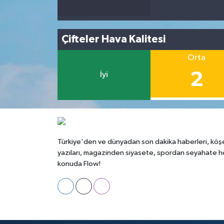
Çifteler Hava Kalitesi
Orta
2
İyi
Türkiye'den ve dünyadan son dakika haberleri, köş
yazıları, magazinden siyasete, spordan seyahate h
konuda Flow!