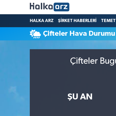
HALKA ARZ
HALKA ARZ
ŞİRKET HABERLERİ
TEMET
Çifteler Hava Durumu
SERMAYE ARTIRIMI
ŞİRKET HABERLERİ
Çifteler Bug
TEMETTÜ
İletişim
ŞU AN