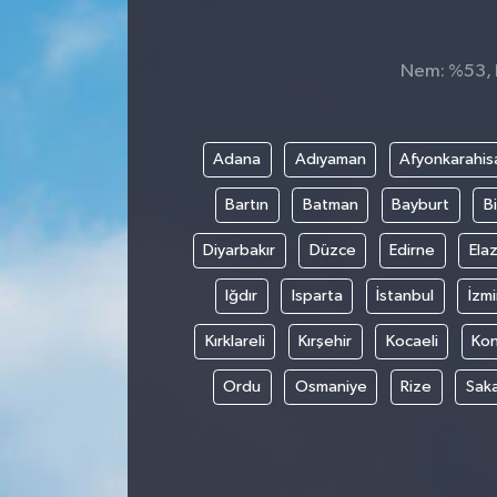
Nem: %53, H
Adana
Adıyaman
Afyonkarahis
Bartın
Batman
Bayburt
Bi
Diyarbakır
Düzce
Edirne
Elaz
Iğdır
Isparta
İstanbul
İzmi
Kırklareli
Kırşehir
Kocaeli
Ko
Ordu
Osmaniye
Rize
Sak