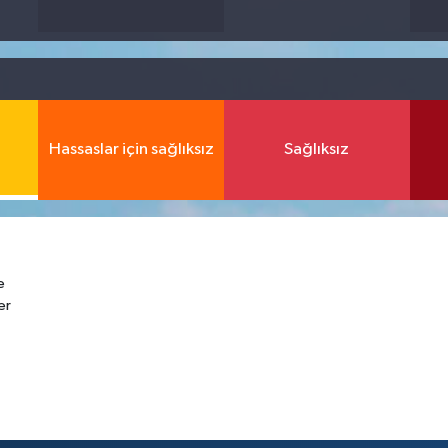
Hassaslar için sağlıksız
Sağlıksız
e
er