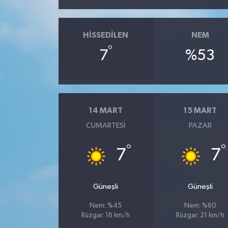
HISSEDILEN
NEM
°
7
%53
14 MART
15 MART
CUMARTESI
PAZAR
°
°
7
7
Güneşli
Güneşli
Nem: %45
Nem: %60
Rüzgar: 16 km/h
Rüzgar: 21 km/h