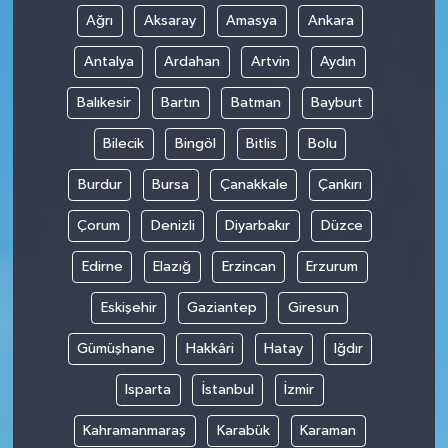
Ağrı
Aksaray
Amasya
Ankara
Antalya
Ardahan
Artvin
Aydın
Balıkesir
Bartın
Batman
Bayburt
Bilecik
Bingöl
Bitlis
Bolu
Burdur
Bursa
Çanakkale
Çankırı
Çorum
Denizli
Diyarbakır
Düzce
Edirne
Elazığ
Erzincan
Erzurum
Eskişehir
Gaziantep
Giresun
Gümüşhane
Hakkâri
Hatay
Iğdır
Isparta
İstanbul
İzmir
Kahramanmaraş
Karabük
Karaman