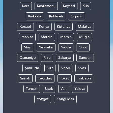
Kars
Kastamonu
Kayseri
Kilis
Kırıkkale
Kırklareli
Kırşehir
Kocaeli
Konya
Kütahya
Malatya
Manisa
Mardin
Mersin
Muğla
Muş
Nevşehir
Niğde
Ordu
Osmaniye
Rize
Sakarya
Samsun
Şanlıurfa
Siirt
Sinop
Sivas
Şırnak
Tekirdağ
Tokat
Trabzon
Tunceli
Uşak
Van
Yalova
Yozgat
Zonguldak