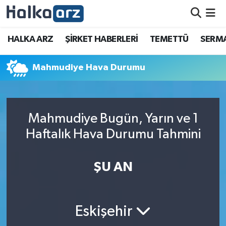
HALKA ARZ
HALKA ARZ
ŞİRKET HABERLERİ
TEMETTÜ
SERMA
SERMAYE ARTIRIMI
Mahmudiye Hava Durumu
ŞİRKET HABERLERİ
TEMETTÜ
Mahmudiye Bugün, Yarın ve 1
Haftalık Hava Durumu Tahmini
İletişim
ŞU AN
Eskişehir