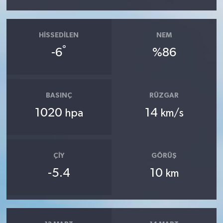
HISSEDILEN
NEM
°
-6
%86
BASINÇ
RÜZGAR
1020
14
hpa
km/s
ÇIY
GÖRÜŞ
-5.4
10
km