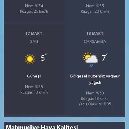
Nem: %54
Nem: %65
Rüzgar: 25 km/h
Rüzgar: 23 km/h
17 MART
18 MART
SALI
ÇARŞAMBA
°
°
5
7
Güneşli
Bölgesel düzensiz yağmur
yağışlı
Nem: %58
Rüzgar: 13 km/h
Nem: %59
Rüzgar: 18 km/h
Yağış Olasılığı: %85
Mahmudiye Hava Kalitesi