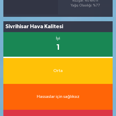
Rüzgar: 40 km/h
Yağış Olasılığı: %77
Sivrihisar Hava Kalitesi
İyi
1
Orta
Hassaslar için sağlıksız