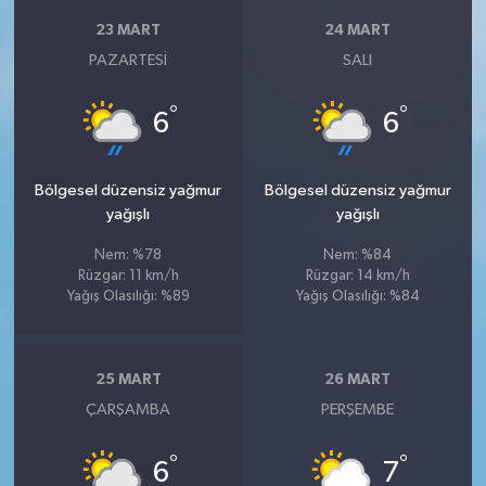
23 MART
24 MART
PAZARTESI
SALI
°
°
6
6
Bölgesel düzensiz yağmur
Bölgesel düzensiz yağmur
yağışlı
yağışlı
Nem: %78
Nem: %84
Rüzgar: 11 km/h
Rüzgar: 14 km/h
Yağış Olasılığı: %89
Yağış Olasılığı: %84
25 MART
26 MART
ÇARŞAMBA
PERŞEMBE
°
°
6
7