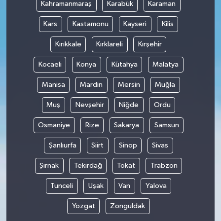
Kahramanmaraş
Karabük
Karaman
Kars
Kastamonu
Kayseri
Kilis
Kırıkkale
Kırklareli
Kırşehir
Kocaeli
Konya
Kütahya
Malatya
Manisa
Mardin
Mersin
Muğla
Muş
Nevşehir
Niğde
Ordu
Osmaniye
Rize
Sakarya
Samsun
Şanlıurfa
Siirt
Sinop
Sivas
Şırnak
Tekirdağ
Tokat
Trabzon
Tunceli
Uşak
Van
Yalova
Yozgat
Zonguldak