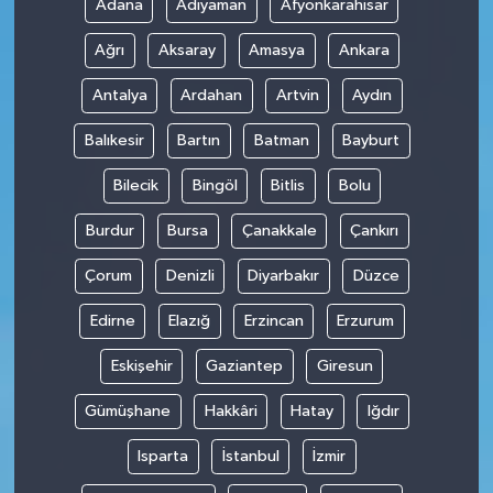
Adana
Adıyaman
Afyonkarahisar
Ağrı
Aksaray
Amasya
Ankara
Antalya
Ardahan
Artvin
Aydın
Balıkesir
Bartın
Batman
Bayburt
Bilecik
Bingöl
Bitlis
Bolu
Burdur
Bursa
Çanakkale
Çankırı
Çorum
Denizli
Diyarbakır
Düzce
Edirne
Elazığ
Erzincan
Erzurum
Eskişehir
Gaziantep
Giresun
Gümüşhane
Hakkâri
Hatay
Iğdır
Isparta
İstanbul
İzmir