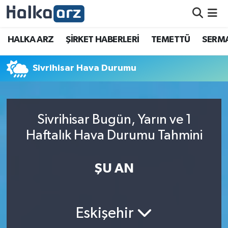
HALKA ARZ
HALKA ARZ
ŞİRKET HABERLERİ
TEMETTÜ
SERMA
SERMAYE ARTIRIMI
Sivrihisar Hava Durumu
ŞİRKET HABERLERİ
TEMETTÜ
Sivrihisar Bugün, Yarın ve 1
Haftalık Hava Durumu Tahmini
İletişim
ŞU AN
Eskişehir