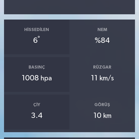
HISSEDILEN
NEM
°
6
%84
BASINÇ
RÜZGAR
1008
11
hpa
km/s
ÇIY
GÖRÜŞ
3.4
10
km