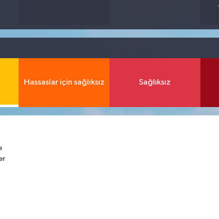
Hassaslar için sağlıksız
Sağlıksız
e
er