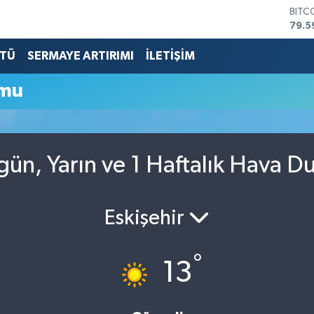
BITC
79.5
DOL
45,4
TÜ
SERMAYE ARTIRIMI
İLETİŞİM
EUR
53,3
umu
STER
61,6
G.AL
686
BİST
gün, Yarın ve 1 Haftalık Hava 
14.5
Eskişehir
°
13