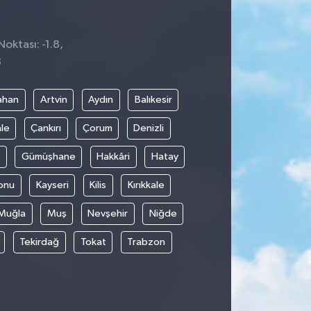
oktası: -1.8,
8
ahan
Artvin
Aydın
Balıkesir
le
Çankırı
Çorum
Denizli
Gümüşhane
Hakkâri
Hatay
onu
Kayseri
Kilis
Kırıkkale
Muğla
Muş
Nevşehir
Niğde
Tekirdağ
Tokat
Trabzon