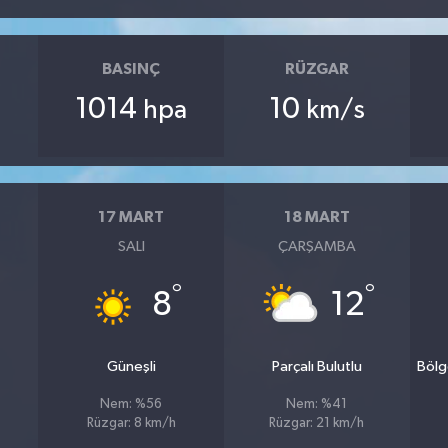
BASINÇ
RÜZGAR
1014
10
hpa
km/s
17 MART
18 MART
SALI
ÇARŞAMBA
°
°
8
12
Güneşli
Parçalı Bulutlu
Bölg
Nem: %56
Nem: %41
Rüzgar: 8 km/h
Rüzgar: 21 km/h