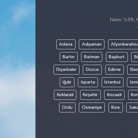
Nem: %58, Hi
Adana
Adıyaman
Afyonkarahis
Bartın
Batman
Bayburt
Bi
Diyarbakır
Düzce
Edirne
Elaz
Iğdır
Isparta
İstanbul
İzmi
Kırklareli
Kırşehir
Kocaeli
Ko
Ordu
Osmaniye
Rize
Sak