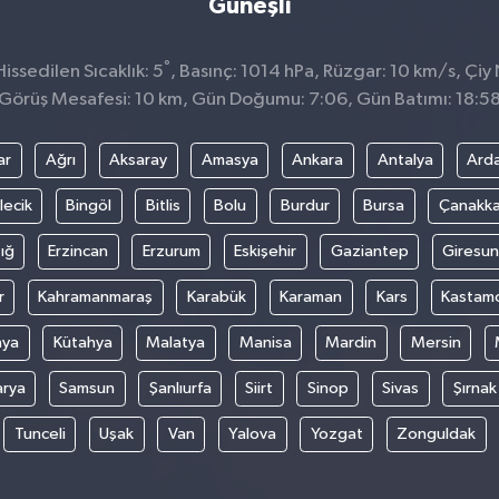
Güneşli
°
ssedilen Sıcaklık: 5
, Basınç: 1014 hPa, Rüzgar: 10 km/s, Çiy N
Görüş Mesafesi: 10 km, Gün Doğumu: 7:06, Gün Batımı: 18:5
ar
Ağrı
Aksaray
Amasya
Ankara
Antalya
Ard
lecik
Bingöl
Bitlis
Bolu
Burdur
Bursa
Çanakka
ığ
Erzincan
Erzurum
Eskişehir
Gaziantep
Giresun
r
Kahramanmaraş
Karabük
Karaman
Kars
Kastam
nya
Kütahya
Malatya
Manisa
Mardin
Mersin
arya
Samsun
Şanlıurfa
Siirt
Sinop
Sivas
Şırnak
Tunceli
Uşak
Van
Yalova
Yozgat
Zonguldak