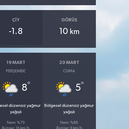
ÇIY
GÖRÜŞ
-1.8
10
km
19 MART
20 MART
PERŞEMBE
CUMA
°
°
8
5
esel düzensiz yağmur
Bölgesel düzensiz yağmur
yağışlı
yağışlı
Nem: %79
Nem: %86
Rüzgar: 16 km/h
Rüzgar: 9 km/h