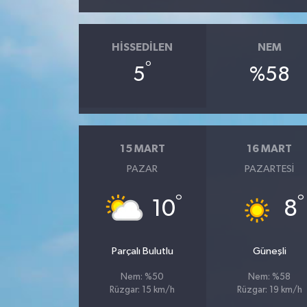
HISSEDILEN
NEM
°
5
%58
15 MART
16 MART
PAZAR
PAZARTESI
°
°
10
8
Parçalı Bulutlu
Güneşli
Nem: %50
Nem: %58
Rüzgar: 15 km/h
Rüzgar: 19 km/h