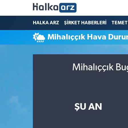
HALKA ARZ
HALKA ARZ
ŞİRKET HABERLERİ
TEMET
Mihalıççık Hava Dur
SERMAYE ARTIRIMI
ŞİRKET HABERLERİ
Mihalıççık Bu
TEMETTÜ
İletişim
ŞU AN