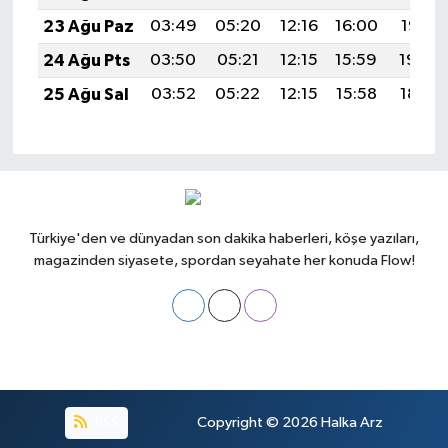
23 Ağu Paz
03:49
05:20
12:16
16:00
19:01
24 Ağu Pts
03:50
05:21
12:15
15:59
19:00
25 Ağu Sal
03:52
05:22
12:15
15:58
18:58
Türkiye'den ve dünyadan son dakika haberleri, köşe yazıları,
magazinden siyasete, spordan seyahate her konuda Flow!
RSS
Copyright © 2026
Halka Arz