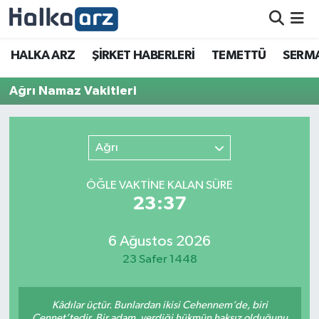
HALKA ARZ
HALKA ARZ
ŞİRKET HABERLERİ
TEMETTÜ
SERMA
SERMAYE ARTIRIMI
Ağrı Namaz Vakitleri
ŞİRKET HABERLERİ
Ağrı
TEMETTÜ
ÖĞLE VAKTİNE KALAN SÜRE
İletişim
23:37
6 Ağustos 2026
23 Safer 1448
Kâdılar üçtür. Bunlardan ikisi Cehennem’de, biri
Cennet’tedir. Bir adam, verdiği hükmün haksız olduğunu