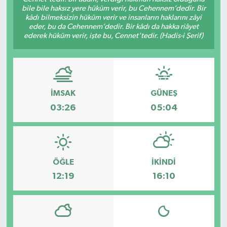
bile bile haksız yere hüküm verir, bu Cehennem’dedir. Bir
kâdı bilmeksizin hüküm verir ve insanların haklarını zâyi
eder, bu da Cehennem’dedir. Bir kâdı da hakka riâyet
ederek hüküm verir, işte bu, Cennet’tedir. (Hadis-i Şerif)
İMSAK
GÜNEŞ
03:26
05:04
ÖĞLE
İKINDI
12:19
16:10