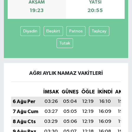
AKŞAM
YATSI
19:23
20:55
Diyadin
Eleşkirt
Patnos
Taşlıçay
Tutak
AĞRI AYLIK NAMAZ VAKITLERI
İMSAK
GÜNEŞ
ÖĞLE
İKINDI
AKŞA
6 Ağu Per
03:26
05:04
12:19
16:10
19:23
7 Ağu Cum
03:27
05:05
12:19
16:09
19:22
8 Ağu Cts
03:29
05:06
12:19
16:09
19:21
9 Ağu Paz
03:30
05:07
12:18
16:08
19:20