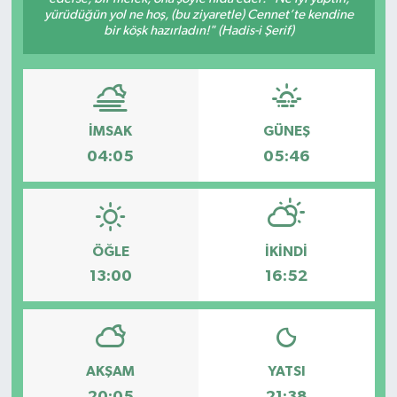
yürüdüğün yol ne hoş, (bu ziyaretle) Cennet’te kendine
bir köşk hazırladın!" (Hadis-i Şerif)
İMSAK
GÜNEŞ
04:05
05:46
ÖĞLE
İKINDI
13:00
16:52
AKŞAM
YATSI
20:05
21:38