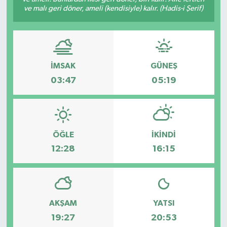
ve malı geri döner, ameli (kendisiyle) kalır. (Hadis-i Şerif)
İMSAK
GÜNEŞ
03:47
05:19
ÖĞLE
İKINDI
12:28
16:15
AKŞAM
YATSI
19:27
20:53