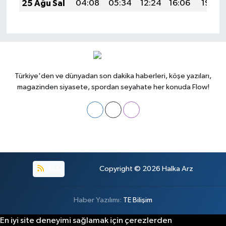
25 Ağu Sal
04:08
05:34
12:24
16:06
19:04
Türkiye'den ve dünyadan son dakika haberleri, köşe yazıları,
magazinden siyasete, spordan seyahate her konuda Flow!
RSS
Copyright © 2026
Halka Arz
Haber Yazılımı:
TE Bilişim
En iyi site deneyimi sağlamak için çerezlerden