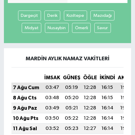
Dargeçit
Derik
Kızıltepe
Mazıdağı
Midyat
Nusaybin
Ömerli
Savur
MARDIN AYLIK NAMAZ VAKITLERI
İMSAK
GÜNEŞ
ÖĞLE
İKINDI
AKŞA
7 Ağu Cum
03:47
05:19
12:28
16:15
19:27
8 Ağu Cts
03:48
05:20
12:28
16:15
19:25
9 Ağu Paz
03:49
05:21
12:28
16:14
19:24
10 Ağu Pts
03:50
05:22
12:28
16:14
19:23
11 Ağu Sal
03:52
05:23
12:27
16:14
19:22