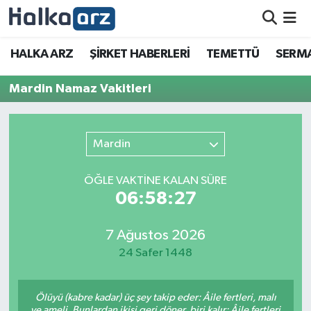
HALKA ARZ
HALKA ARZ
ŞİRKET HABERLERİ
TEMETTÜ
SERMA
SERMAYE ARTIRIMI
Mardin Namaz Vakitleri
ŞİRKET HABERLERİ
Mardin
TEMETTÜ
ÖĞLE VAKTİNE KALAN SÜRE
İletişim
06:58:27
7 Ağustos 2026
24 Safer 1448
Ölüyü (kabre kadar) üç şey takip eder: Âile fertleri, malı
ve ameli. Bunlardan ikisi geri döner, biri kalır: Âile fertleri