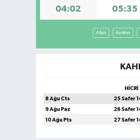
04:02
05:35
Afşin
Andırın
KAH
HİCRİ
8 Ağu Cts
25 Safer 
9 Ağu Paz
26 Safer 
10 Ağu Pts
27 Safer 