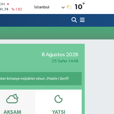
°
OIN
10
İstanbul
91,74
%-1.82
AR
3620
%0.02
O
8690
%0.19
LİN
0380
%0.18
TIN
2,09000
%0.19
8 Ağustos 2026
100
98,00
%0
25 Safer 1448
tutan kimseye müjdeler olsun. (Hadis-i Şerif)
AKŞAM
YATSI