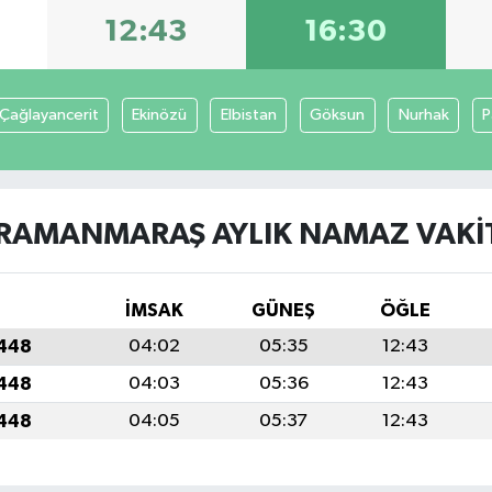
12:43
16:30
Çağlayancerit
Ekinözü
Elbistan
Göksun
Nurhak
P
RAMANMARAŞ AYLIK NAMAZ VAKIT
İMSAK
GÜNEŞ
ÖĞLE
1448
04:02
05:35
12:43
1448
04:03
05:36
12:43
1448
04:05
05:37
12:43