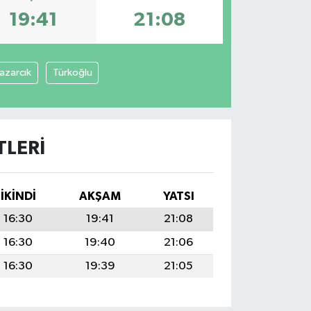
19:41
21:08
azarcık
Türkoğlu
LERI
İKINDI
AKŞAM
YATSI
16:30
19:41
21:08
16:30
19:40
21:06
16:30
19:39
21:05