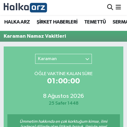
HALKA ARZ
HALKA ARZ
ŞİRKET HABERLERİ
TEMETTÜ
SERMA
SERMAYE ARTIRIMI
Karaman Namaz Vakitleri
ŞİRKET HABERLERİ
Karaman
TEMETTÜ
ÖĞLE VAKTİNE KALAN SÜRE
İletişim
01:00:00
8 Ağustos 2026
25 Safer 1448
Ümmetim hakkında en çok korktuğum kimse, ilmi
(sadece) dilinde olan (itikadı bozuk, ilmiyle amel