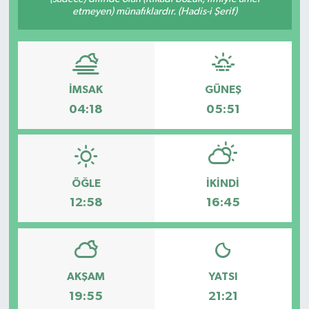
etmeyen) münafıklardır. (Hadis-i Şerif)
İMSAK
GÜNEŞ
04:18
05:51
ÖĞLE
İKINDI
12:58
16:45
AKŞAM
YATSI
19:55
21:21