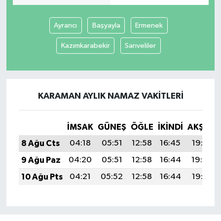
Ayrancı
Başyayla
Ermenek
Kazımkarabekir
Sarıveliler
KARAMAN AYLIK NAMAZ VAKITLERI
İMSAK
GÜNEŞ
ÖĞLE
İKINDI
AKŞAM
8 Ağu Cts
04:18
05:51
12:58
16:45
19:55
9 Ağu Paz
04:20
05:51
12:58
16:44
19:54
10 Ağu Pts
04:21
05:52
12:58
16:44
19:53