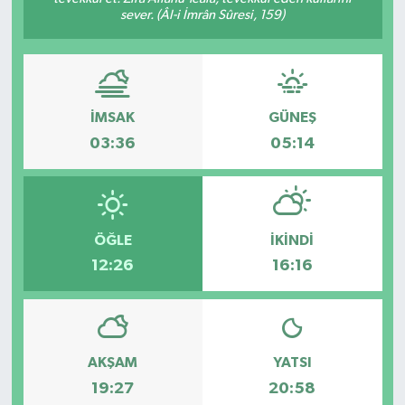
sever. (Âl-i İmrân Sûresi, 159)
İMSAK
GÜNEŞ
03:36
05:14
ÖĞLE
İKINDI
12:26
16:16
AKŞAM
YATSI
19:27
20:58