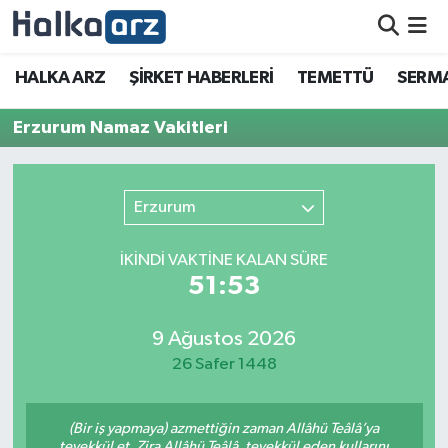
HALKA ARZ
HALKA ARZ
ŞİRKET HABERLERİ
TEMETTÜ
SERMA
SERMAYE ARTIRIMI
Erzurum Namaz Vakitleri
ŞİRKET HABERLERİ
Erzurum
TEMETTÜ
İKINDI VAKTİNE KALAN SÜRE
İletişim
51:53
9 Ağustos 2026
26 Safer 1448
(Bir iş yapmaya) azmettiğin zaman Allâhü Teâlâ’ya
tevekkül et. Zira Allâhü Teâlâ, tevekkül eden kullarını