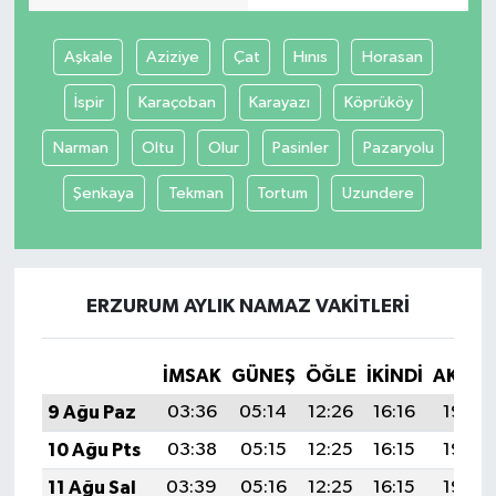
Aşkale
Aziziye
Çat
Hınıs
Horasan
İspir
Karaçoban
Karayazı
Köprüköy
Narman
Oltu
Olur
Pasinler
Pazaryolu
Şenkaya
Tekman
Tortum
Uzundere
ERZURUM AYLIK NAMAZ VAKITLERI
İMSAK
GÜNEŞ
ÖĞLE
İKINDI
AKŞA
9 Ağu Paz
03:36
05:14
12:26
16:16
19:27
10 Ağu Pts
03:38
05:15
12:25
16:15
19:26
11 Ağu Sal
03:39
05:16
12:25
16:15
19:25