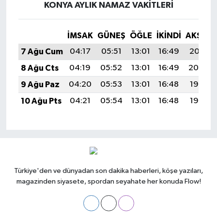
KONYA AYLIK NAMAZ VAKITLERI
İMSAK
GÜNEŞ
ÖĞLE
İKINDI
AKŞAM
7 Ağu Cum
04:17
05:51
13:01
16:49
20:01
8 Ağu Cts
04:19
05:52
13:01
16:49
20:00
9 Ağu Paz
04:20
05:53
13:01
16:48
19:58
10 Ağu Pts
04:21
05:54
13:01
16:48
19:57
Türkiye'den ve dünyadan son dakika haberleri, köşe yazıları,
magazinden siyasete, spordan seyahate her konuda Flow!