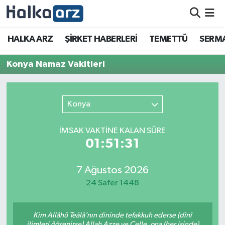
HALKA ARZ
HALKA ARZ
ŞİRKET HABERLERİ
TEMETTÜ
SERMA
SERMAYE ARTIRIMI
Konya Namaz Vakitleri
ŞİRKET HABERLERİ
Konya
TEMETTÜ
İMSAK VAKTİNE KALAN SÜRE
İletişim
01:51:31
7 Ağustos 2026
24 Safer 1448
Kim Allâhü Teâlâ’nın dininde tefakkuh ederse (dînî
ilimleri öğrenirse) Allah Azze ve Celle, ona (her işinde)