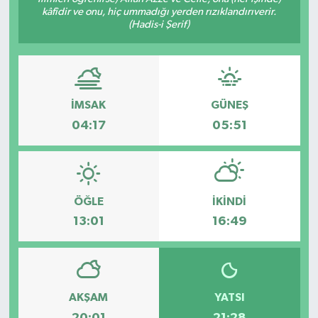
kâfîdir ve onu, hiç ummadığı yerden rızıklandırıverir.
(Hadis-i Şerif)
İMSAK
GÜNEŞ
04:17
05:51
ÖĞLE
İKINDI
13:01
16:49
AKŞAM
YATSI
20:01
21:28