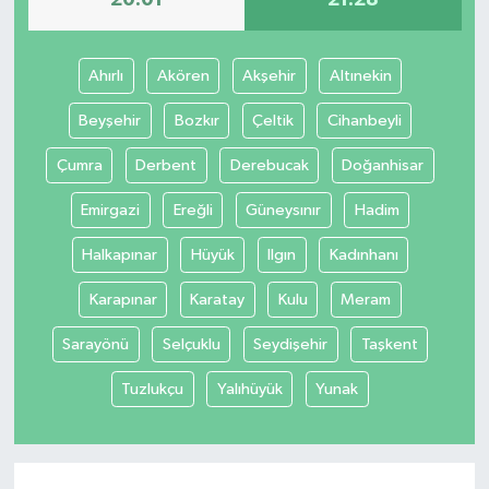
Ahırlı
Akören
Akşehir
Altınekin
Beyşehir
Bozkır
Çeltik
Cihanbeyli
Çumra
Derbent
Derebucak
Doğanhisar
Emirgazi
Ereğli
Güneysınır
Hadim
Halkapınar
Hüyük
Ilgın
Kadınhanı
Karapınar
Karatay
Kulu
Meram
Sarayönü
Selçuklu
Seydişehir
Taşkent
Tuzlukçu
Yalıhüyük
Yunak