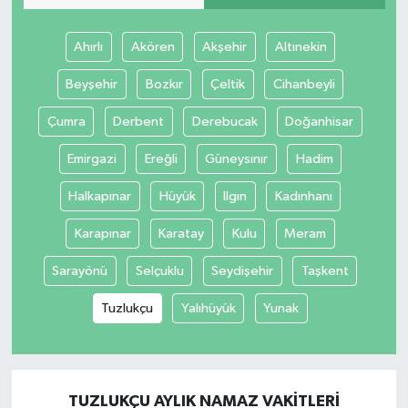
Ahırlı
Akören
Akşehir
Altınekin
Beyşehir
Bozkır
Çeltik
Cihanbeyli
Çumra
Derbent
Derebucak
Doğanhisar
Emirgazi
Ereğli
Güneysınır
Hadim
Halkapınar
Hüyük
Ilgın
Kadınhanı
Karapınar
Karatay
Kulu
Meram
Sarayönü
Selçuklu
Seydişehir
Taşkent
Tuzlukçu
Yalıhüyük
Yunak
TUZLUKÇU AYLIK NAMAZ VAKITLERI