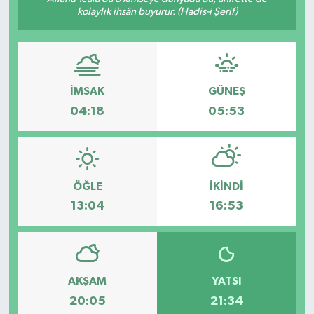
kolaylık ihsân buyurur. (Hadis-i Şerif)
İMSAK
GÜNEŞ
04:18
05:53
ÖĞLE
İKINDI
13:04
16:53
AKŞAM
YATSI
20:05
21:34