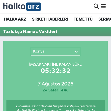
HALKA ARZ
HALKA ARZ
ŞİRKET HABERLERİ
TEMETTÜ
SERMA
SERMAYE ARTIRIMI
Tuzlukçu Namaz Vakitleri
ŞİRKET HABERLERİ
Konya
TEMETTÜ
İMSAK VAKTİNE KALAN SÜRE
İletişim
05:32:32
7 Ağustos 2026
24 Safer 1448
Bir kimse sıkıntıda olan bir şahsa kolaylık gösterirse
Allâhü Teâlâ da o kimseye dünyada da, âhirette de