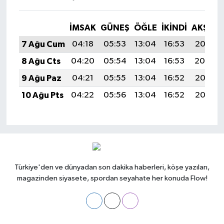
İMSAK
GÜNEŞ
ÖĞLE
İKINDI
AKŞAM
7 Ağu Cum
04:18
05:53
13:04
16:53
20:05
8 Ağu Cts
04:20
05:54
13:04
16:53
20:04
9 Ağu Paz
04:21
05:55
13:04
16:52
20:03
10 Ağu Pts
04:22
05:56
13:04
16:52
20:02
Türkiye'den ve dünyadan son dakika haberleri, köşe yazıları,
magazinden siyasete, spordan seyahate her konuda Flow!