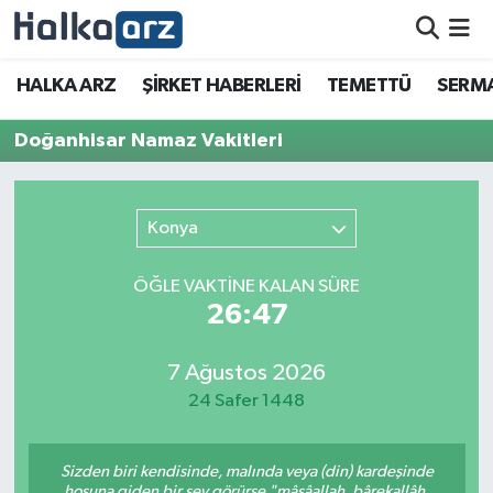
HALKA ARZ
HALKA ARZ
ŞİRKET HABERLERİ
TEMETTÜ
SERMA
SERMAYE ARTIRIMI
Doğanhisar Namaz Vakitleri
ŞİRKET HABERLERİ
Konya
TEMETTÜ
ÖĞLE VAKTİNE KALAN SÜRE
İletişim
26:47
7 Ağustos 2026
24 Safer 1448
Sizden biri kendisinde, malında veya (din) kardeşinde
hoşuna giden bir şey görürse "mâşâallah, bârekallâh,