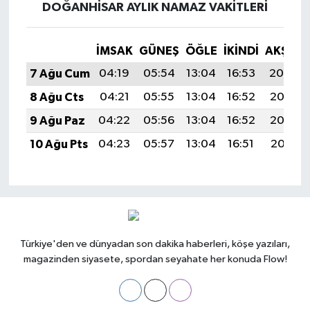
DOĞANHISAR AYLIK NAMAZ VAKITLERI
İMSAK
GÜNEŞ
ÖĞLE
İKINDI
AKŞAM
7 Ağu Cum
04:19
05:54
13:04
16:53
20:04
8 Ağu Cts
04:21
05:55
13:04
16:52
20:03
9 Ağu Paz
04:22
05:56
13:04
16:52
20:02
10 Ağu Pts
04:23
05:57
13:04
16:51
20:01
Türkiye'den ve dünyadan son dakika haberleri, köşe yazıları,
magazinden siyasete, spordan seyahate her konuda Flow!