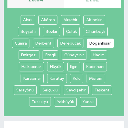
Ahırlı
Akören
Akşehir
Altınekin
Beyşehir
Bozkır
Çeltik
Cihanbeyli
Çumra
Derbent
Derebucak
Doğanhisar
Emirgazi
Ereğli
Güneysınır
Hadim
Halkapınar
Hüyük
Ilgın
Kadınhanı
Karapınar
Karatay
Kulu
Meram
Sarayönü
Selçuklu
Seydişehir
Taşkent
Tuzlukçu
Yalıhüyük
Yunak