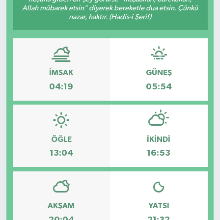
Allah mübarek etsin" diyerek bereketle dua etsin. Çünkü
nazar, haktır. (Hadis-i Şerif)
İMSAK
GÜNEŞ
04:19
05:54
ÖĞLE
İKINDI
13:04
16:53
AKŞAM
YATSI
20:04
21:32