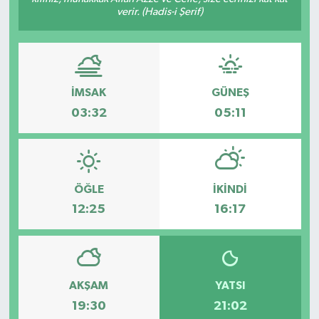
verir. (Hadis-i Şerif)
İMSAK
GÜNEŞ
03:32
05:11
ÖĞLE
İKINDI
12:25
16:17
AKŞAM
YATSI
19:30
21:02