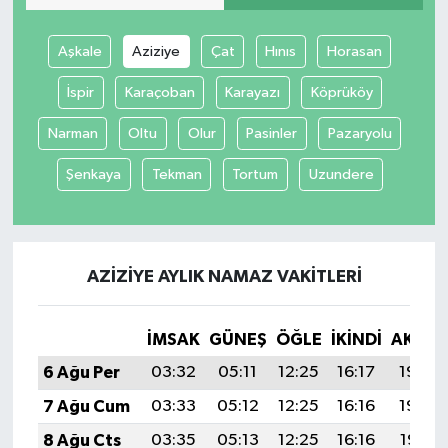
Aşkale
Aziziye
Çat
Hınıs
Horasan
İspir
Karaçoban
Karayazı
Köprüköy
Narman
Oltu
Olur
Pasinler
Pazaryolu
Şenkaya
Tekman
Tortum
Uzundere
AZIZIYE AYLIK NAMAZ VAKITLERI
İMSAK
GÜNEŞ
ÖĞLE
İKINDI
AKŞA
6 Ağu Per
03:32
05:11
12:25
16:17
19:30
7 Ağu Cum
03:33
05:12
12:25
16:16
19:29
8 Ağu Cts
03:35
05:13
12:25
16:16
19:28