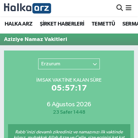
HALKA ARZ
HALKA ARZ
ŞİRKET HABERLERİ
TEMETTÜ
SERMA
SERMAYE ARTIRIMI
Aziziye Namaz Vakitleri
ŞİRKET HABERLERİ
Erzurum
TEMETTÜ
İMSAK VAKTİNE KALAN SÜRE
İletişim
05:57:17
6 Ağustos 2026
23 Safer 1448
Rabb’inizi devamlı zikrediniz ve namazınızı ilk vaktinde
kılınız, muhakkak Allah Azze ve Celle, size ecrinizi kat kat