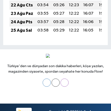
22 Ağu Cts
03:54
05:26
12:23
16:07
19:09
23 Ağu Paz
03:55
05:27
12:22
16:07
19:08
24 Ağu Pts
03:57
05:28
12:22
16:06
19:06
25 Ağu Sal
03:58
05:29
12:22
16:05
19:05
Türkiye'den ve dünyadan son dakika haberleri, köşe yazıları,
magazinden siyasete, spordan seyahate her konuda Flow!