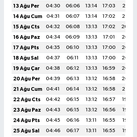
13 Ağu Per
04:30
06:06
13:14
17:03
20:12
14 Ağu Cum
04:31
06:07
13:14
17:02
20:10
15 Ağu Cts
04:32
06:08
13:13
17:02
20:09
16 Ağu Paz
04:34
06:09
13:13
17:01
20:08
17 Ağu Pts
04:35
06:10
13:13
17:00
20:06
18 Ağu Sal
04:37
06:11
13:13
17:00
20:05
19 Ağu Çar
04:38
06:12
13:13
16:59
20:03
20 Ağu Per
04:39
06:13
13:12
16:58
20:02
21 Ağu Cum
04:41
06:14
13:12
16:58
20:01
22 Ağu Cts
04:42
06:15
13:12
16:57
19:59
23 Ağu Paz
04:43
06:15
13:12
16:56
19:58
24 Ağu Pts
04:45
06:16
13:11
16:55
19:56
25 Ağu Sal
04:46
06:17
13:11
16:55
19:55