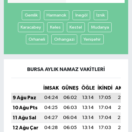
Gemlik
Harmancık
İnegöl
İznik
Karacabey
Keles
Kestel
Mudanya
Orhaneli
Orhangazi
Yenişehir
BURSA AYLIK NAMAZ VAKITLERI
İMSAK
GÜNEŞ
ÖĞLE
İKINDI
AKŞA
9 Ağu Paz
04:24
06:02
13:14
17:05
20:17
10 Ağu Pts
04:25
06:03
13:14
17:04
20:16
11 Ağu Sal
04:27
06:04
13:14
17:04
20:14
12 Ağu Çar
04:28
06:05
13:14
17:03
20:13