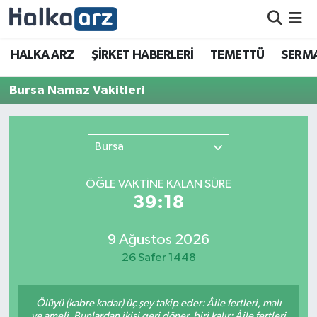
HALKA ARZ
HALKA ARZ
ŞİRKET HABERLERİ
TEMETTÜ
SERMA
SERMAYE ARTIRIMI
Bursa Namaz Vakitleri
ŞİRKET HABERLERİ
Bursa
TEMETTÜ
ÖĞLE VAKTİNE KALAN SÜRE
İletişim
39:18
9 Ağustos 2026
26 Safer 1448
Ölüyü (kabre kadar) üç şey takip eder: Âile fertleri, malı
ve ameli. Bunlardan ikisi geri döner, biri kalır: Âile fertleri