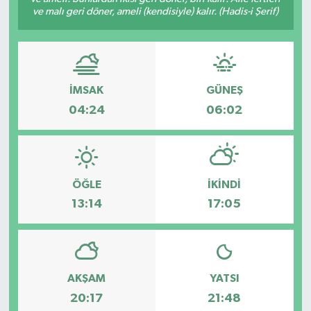
ve malı geri döner, ameli (kendisiyle) kalır. (Hadis-i Şerif)
İMSAK
GÜNEŞ
04:24
06:02
ÖĞLE
İKINDI
13:14
17:05
AKŞAM
YATSI
20:17
21:48