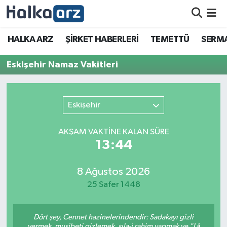
HALKA ARZ
HALKA ARZ
ŞİRKET HABERLERİ
TEMETTÜ
SERMA
SERMAYE ARTIRIMI
Eskişehir Namaz Vakitleri
ŞİRKET HABERLERİ
Eskişehir
TEMETTÜ
AKŞAM VAKTİNE KALAN SÜRE
İletişim
13:44
8 Ağustos 2026
25 Safer 1448
Dört şey, Cennet hazinelerindendir: Sadakayı gizli
vermek, musibeti gizlemek, sıla-i rahim yapmak ve "Lâ