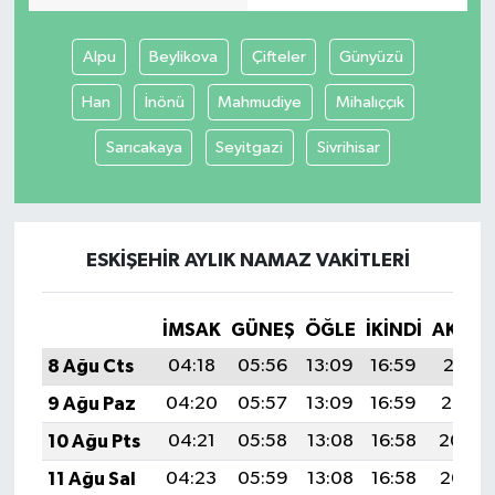
Alpu
Beylikova
Çifteler
Günyüzü
Han
İnönü
Mahmudiye
Mihalıççık
Sarıcakaya
Seyitgazi
Sivrihisar
ESKIŞEHIR AYLIK NAMAZ VAKITLERI
İMSAK
GÜNEŞ
ÖĞLE
İKINDI
AKŞA
8 Ağu Cts
04:18
05:56
13:09
16:59
20:11
9 Ağu Paz
04:20
05:57
13:09
16:59
20:10
10 Ağu Pts
04:21
05:58
13:08
16:58
20:09
11 Ağu Sal
04:23
05:59
13:08
16:58
20:08