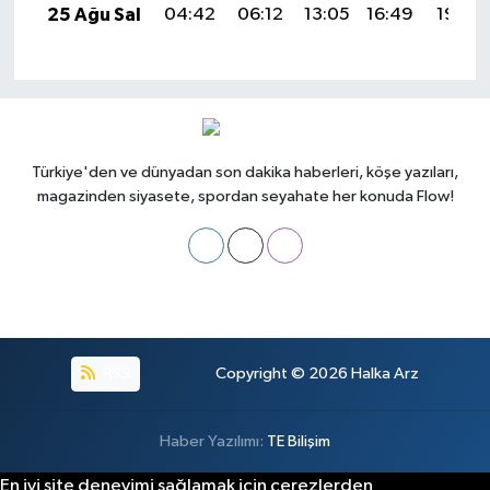
25 Ağu Sal
04:42
06:12
13:05
16:49
19:48
Türkiye'den ve dünyadan son dakika haberleri, köşe yazıları,
magazinden siyasete, spordan seyahate her konuda Flow!
RSS
Copyright © 2026
Halka Arz
Haber Yazılımı:
TE Bilişim
En iyi site deneyimi sağlamak için çerezlerden