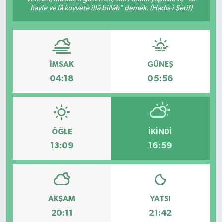
havle ve lâ kuvvete illâ billâh" demek. (Hadis-i Şerif)
İMSAK
GÜNEŞ
04:18
05:56
ÖĞLE
İKINDI
13:09
16:59
AKŞAM
YATSI
20:11
21:42