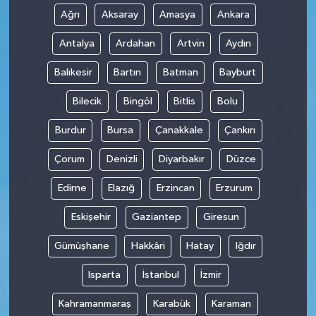
Ağrı
Aksaray
Amasya
Ankara
Antalya
Ardahan
Artvin
Aydın
Balıkesir
Bartın
Batman
Bayburt
Bilecik
Bingöl
Bitlis
Bolu
Burdur
Bursa
Çanakkale
Çankırı
Çorum
Denizli
Diyarbakır
Düzce
Edirne
Elazığ
Erzincan
Erzurum
Eskişehir
Gaziantep
Giresun
Gümüşhane
Hakkâri
Hatay
Iğdır
Isparta
İstanbul
İzmir
Kahramanmaraş
Karabük
Karaman