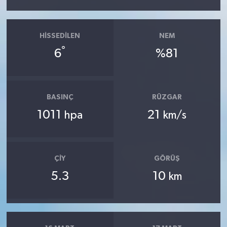
HISSEDILEN
NEM
°
6
%81
BASINÇ
RÜZGAR
1011
21
hpa
km/s
ÇIY
GÖRÜŞ
5.3
10
km