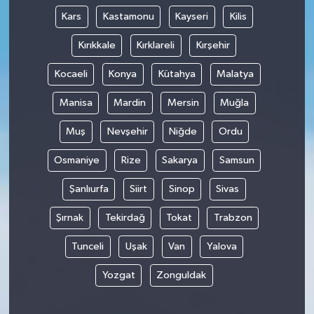
Kars
Kastamonu
Kayseri
Kilis
Kırıkkale
Kırklareli
Kırşehir
Kocaeli
Konya
Kütahya
Malatya
Manisa
Mardin
Mersin
Muğla
Muş
Nevşehir
Niğde
Ordu
Osmaniye
Rize
Sakarya
Samsun
Şanlıurfa
Siirt
Sinop
Sivas
Şırnak
Tekirdağ
Tokat
Trabzon
Tunceli
Uşak
Van
Yalova
Yozgat
Zonguldak