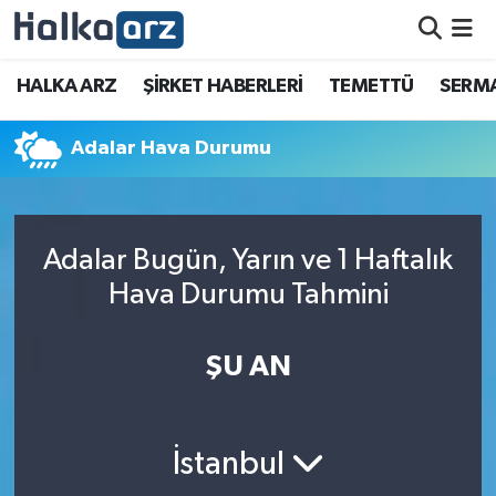
HALKA ARZ
HALKA ARZ
ŞİRKET HABERLERİ
TEMETTÜ
SERMA
SERMAYE ARTIRIMI
Adalar Hava Durumu
ŞİRKET HABERLERİ
TEMETTÜ
Adalar Bugün, Yarın ve 1 Haftalık
Hava Durumu Tahmini
İletişim
ŞU AN
İstanbul