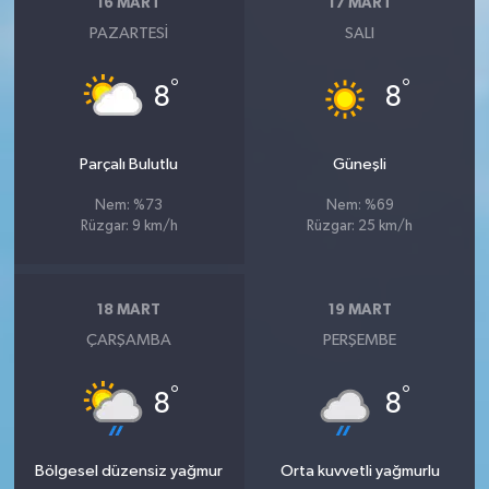
16 MART
17 MART
PAZARTESI
SALI
°
°
8
8
Parçalı Bulutlu
Güneşli
Nem: %73
Nem: %69
Rüzgar: 9 km/h
Rüzgar: 25 km/h
18 MART
19 MART
ÇARŞAMBA
PERŞEMBE
°
°
8
8
Bölgesel düzensiz yağmur
Orta kuvvetli yağmurlu