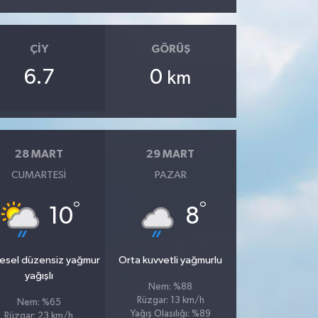
ÇIY
GÖRÜŞ
6.7
0
km
28 MART
29 MART
CUMARTESI
PAZAR
°
°
10
8
esel düzensiz yağmur
Orta kuvvetli yağmurlu
yağışlı
Nem: %88
Rüzgar: 13 km/h
Nem: %65
Yağış Olasılığı: %89
Rüzgar: 23 km/h