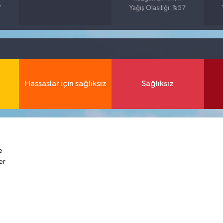
7
Yağış Olasılığı: %57
Hassaslar için sağlıksız
Sağlıksız
e
er