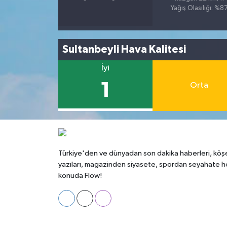
Yağış Olasılığı: %8
Sultanbeyli Hava Kalitesi
İyi
1
Orta
Türkiye'den ve dünyadan son dakika haberleri, köş
yazıları, magazinden siyasete, spordan seyahate h
konuda Flow!