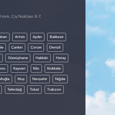
0 mm, Çiy Noktası: 6.7,
ahan
Artvin
Aydın
Balıkesir
le
Çankırı
Çorum
Denizli
Gümüşhane
Hakkâri
Hatay
onu
Kayseri
Kilis
Kırıkkale
Muğla
Muş
Nevşehir
Niğde
Tekirdağ
Tokat
Trabzon