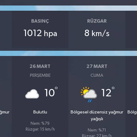
BASINÇ
RÜZGAR
1012
8
hpa
km/s
26 MART
27 MART
PERŞEMBE
CUMA
°
°
10
12
ağmur
Bulutlu
Bölgesel düzensiz yağmur
Bölg
yağışlı
Nem: %79
Rüzgar: 15 km/h
Nem: %71
Rüzgar: 27 km/h