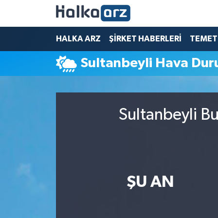
HALKA ARZ
HALKA ARZ
ŞİRKET HABERLERİ
TEMET
Sultanbeyli Hava Du
SERMAYE ARTIRIMI
ŞİRKET HABERLERİ
Sultanbeyli B
TEMETTÜ
İletişim
ŞU AN