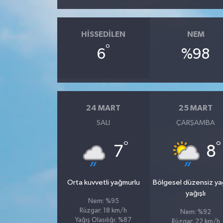
HISSEDILEN
NEM
°
6
%98
24 MART
25 MART
SALI
ÇARŞAMBA
°
°
7
8
Orta kuvvetli yağmurlu
Bölgesel düzensiz y
yağışlı
Nem: %95
Rüzgar: 18 km/h
Nem: %92
Yağış Olasılığı: %87
Rüzgar: 22 km/h