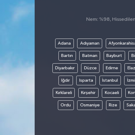
Nem: %98, Hissedilen 
Adana
Adıyaman
Afyonkarahis
Bartın
Batman
Bayburt
Bi
Diyarbakır
Düzce
Edirne
Elaz
Iğdır
Isparta
İstanbul
İzmi
Kırklareli
Kırşehir
Kocaeli
Ko
Ordu
Osmaniye
Rize
Sak