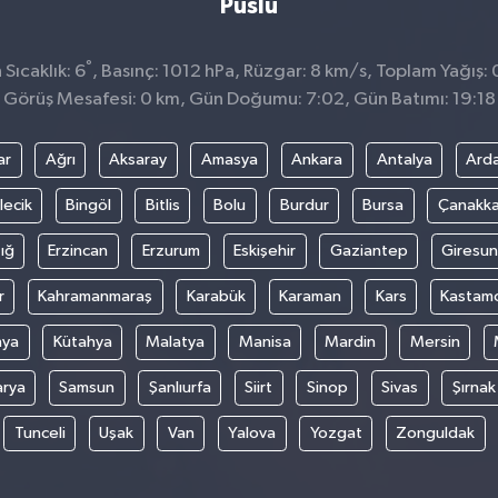
Puslu
°
Sıcaklık: 6
, Basınç: 1012 hPa, Rüzgar: 8 km/s, Toplam Yağış: 
Görüş Mesafesi: 0 km, Gün Doğumu: 7:02, Gün Batımı: 19:18
ar
Ağrı
Aksaray
Amasya
Ankara
Antalya
Ard
lecik
Bingöl
Bitlis
Bolu
Burdur
Bursa
Çanakka
ığ
Erzincan
Erzurum
Eskişehir
Gaziantep
Giresun
r
Kahramanmaraş
Karabük
Karaman
Kars
Kastam
nya
Kütahya
Malatya
Manisa
Mardin
Mersin
arya
Samsun
Şanlıurfa
Siirt
Sinop
Sivas
Şırnak
Tunceli
Uşak
Van
Yalova
Yozgat
Zonguldak