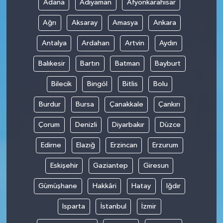
Adana
Adıyaman
Afyonkarahisar
Ağrı
Aksaray
Amasya
Ankara
Antalya
Ardahan
Artvin
Aydın
Balıkesir
Bartın
Batman
Bayburt
Bilecik
Bingöl
Bitlis
Bolu
Burdur
Bursa
Çanakkale
Çankırı
Çorum
Denizli
Diyarbakır
Düzce
Edirne
Elazığ
Erzincan
Erzurum
Eskişehir
Gaziantep
Giresun
Gümüşhane
Hakkâri
Hatay
Iğdır
Isparta
İstanbul
İzmir