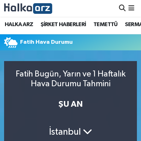
HALKA ARZ
HALKA ARZ
ŞİRKET HABERLERİ
TEMETTÜ
SERMA
SERMAYE ARTIRIMI
Fatih Hava Durumu
ŞİRKET HABERLERİ
TEMETTÜ
Fatih Bugün, Yarın ve 1 Haftalık
Hava Durumu Tahmini
İletişim
ŞU AN
İstanbul