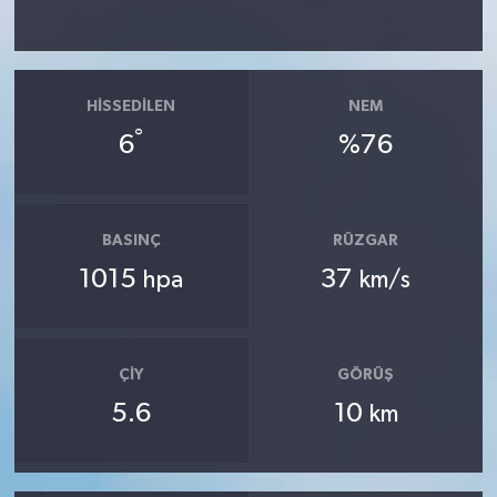
HISSEDILEN
NEM
°
6
%76
BASINÇ
RÜZGAR
1015
37
hpa
km/s
ÇIY
GÖRÜŞ
5.6
10
km