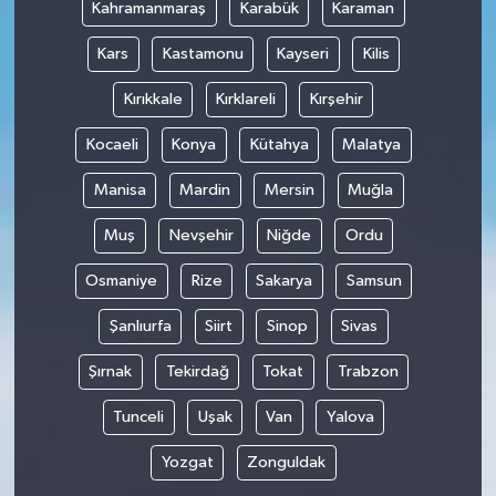
Kahramanmaraş
Karabük
Karaman
Kars
Kastamonu
Kayseri
Kilis
Kırıkkale
Kırklareli
Kırşehir
Kocaeli
Konya
Kütahya
Malatya
Manisa
Mardin
Mersin
Muğla
Muş
Nevşehir
Niğde
Ordu
Osmaniye
Rize
Sakarya
Samsun
Şanlıurfa
Siirt
Sinop
Sivas
Şırnak
Tekirdağ
Tokat
Trabzon
Tunceli
Uşak
Van
Yalova
Yozgat
Zonguldak