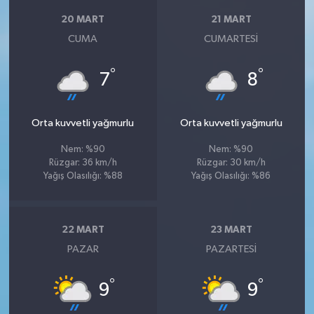
20 MART
21 MART
CUMA
CUMARTESI
°
°
7
8
Orta kuvvetli yağmurlu
Orta kuvvetli yağmurlu
Nem: %90
Nem: %90
Rüzgar: 36 km/h
Rüzgar: 30 km/h
Yağış Olasılığı: %88
Yağış Olasılığı: %86
22 MART
23 MART
PAZAR
PAZARTESI
°
°
9
9