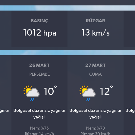
BASINÇ
RÜZGAR
1012
13
hpa
km/s
26 MART
27 MART
PERŞEMBE
CUMA
°
°
10
12
ağmur
Bölgesel düzensiz yağmur
Bölgesel düzensiz yağmur
Bölg
yağışlı
yağışlı
Nem: %76
Nem: %73
Rüzgar: 14 km/h
Rüzgar: 30 km/h