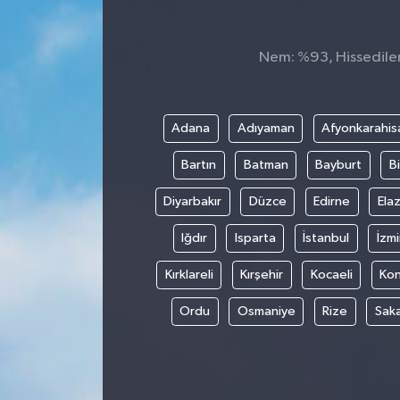
Nem: %93, Hissedilen 
Adana
Adıyaman
Afyonkarahis
Bartın
Batman
Bayburt
Bi
Diyarbakır
Düzce
Edirne
Elaz
Iğdır
Isparta
İstanbul
İzmi
Kırklareli
Kırşehir
Kocaeli
Ko
Ordu
Osmaniye
Rize
Sak