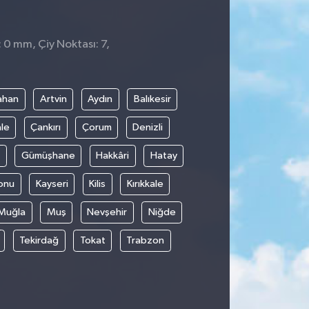
: 0 mm, Çiy Noktası: 7,
ahan
Artvin
Aydın
Balıkesir
le
Çankırı
Çorum
Denizli
Gümüşhane
Hakkâri
Hatay
onu
Kayseri
Kilis
Kırıkkale
Muğla
Muş
Nevşehir
Niğde
Tekirdağ
Tokat
Trabzon