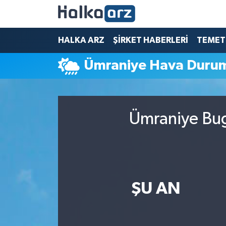
HALKA ARZ
HALKA ARZ
ŞİRKET HABERLERİ
TEMET
Ümraniye Hava Duru
SERMAYE ARTIRIMI
ŞİRKET HABERLERİ
Ümraniye Bug
TEMETTÜ
İletişim
ŞU AN