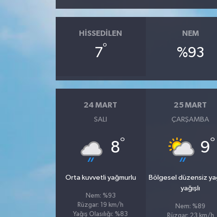
HISSEDILEN
NEM
°
7
%93
24 MART
25 MART
SALI
ÇARŞAMBA
°
°
8
9
Orta kuvvetli yağmurlu
Bölgesel düzensiz y
yağışlı
Nem: %93
Rüzgar: 19 km/h
Nem: %89
Yağış Olasılığı: %83
Rüzgar: 23 km/h