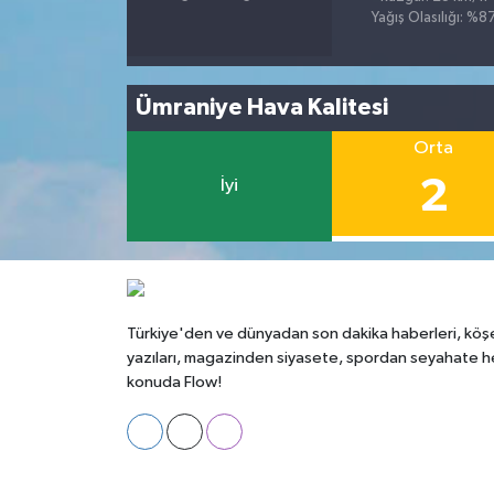
Yağış Olasılığı: %8
Ümraniye Hava Kalitesi
Orta
2
İyi
Türkiye'den ve dünyadan son dakika haberleri, köş
yazıları, magazinden siyasete, spordan seyahate h
konuda Flow!