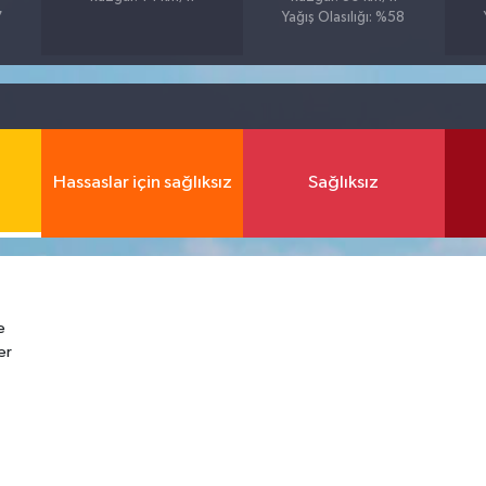
7
Yağış Olasılığı: %58
Hassaslar için sağlıksız
Sağlıksız
e
er