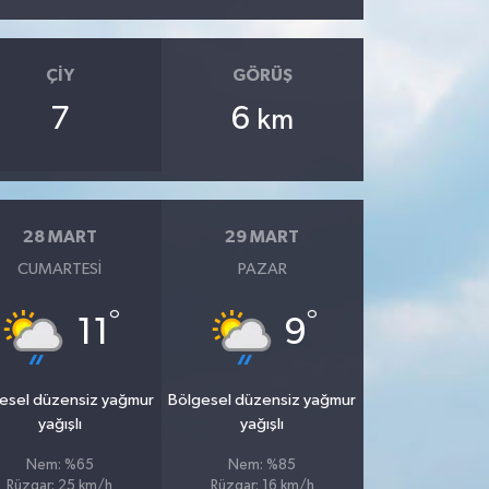
ÇIY
GÖRÜŞ
7
6
km
28 MART
29 MART
CUMARTESI
PAZAR
°
°
11
9
esel düzensiz yağmur
Bölgesel düzensiz yağmur
yağışlı
yağışlı
Nem: %65
Nem: %85
Rüzgar: 25 km/h
Rüzgar: 16 km/h