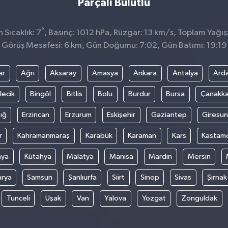
Parçalı Bulutlu
°
Sıcaklık: 7
, Basınç: 1012 hPa, Rüzgar: 13 km/s, Toplam Yağış
Görüş Mesafesi: 6 km, Gün Doğumu: 7:02, Gün Batımı: 19:19
ar
Ağrı
Aksaray
Amasya
Ankara
Antalya
Ard
lecik
Bingöl
Bitlis
Bolu
Burdur
Bursa
Çanakka
ığ
Erzincan
Erzurum
Eskişehir
Gaziantep
Giresun
r
Kahramanmaraş
Karabük
Karaman
Kars
Kastam
nya
Kütahya
Malatya
Manisa
Mardin
Mersin
arya
Samsun
Şanlıurfa
Siirt
Sinop
Sivas
Şırnak
Tunceli
Uşak
Van
Yalova
Yozgat
Zonguldak