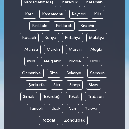
Kahramanmaraş
Karabük
Karaman
Kars
Kastamonu
Kayseri
Kilis
Kırıkkale
Kırklareli
Kırşehir
Kocaeli
Konya
Kütahya
Malatya
Manisa
Mardin
Mersin
Muğla
Muş
Nevşehir
Niğde
Ordu
Osmaniye
Rize
Sakarya
Samsun
Şanlıurfa
Siirt
Sinop
Sivas
Şırnak
Tekirdağ
Tokat
Trabzon
Tunceli
Uşak
Van
Yalova
Yozgat
Zonguldak