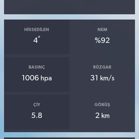
HISSEDILEN
NEM
°
4
%92
BASINÇ
RÜZGAR
1006
31
hpa
km/s
ÇIY
GÖRÜŞ
5.8
2
km