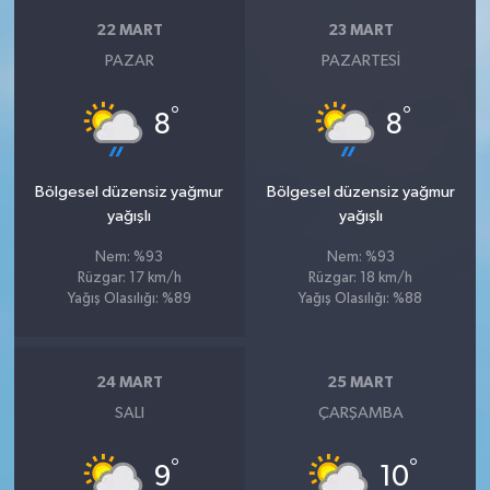
22 MART
23 MART
PAZAR
PAZARTESI
°
°
8
8
Bölgesel düzensiz yağmur
Bölgesel düzensiz yağmur
yağışlı
yağışlı
Nem: %93
Nem: %93
Rüzgar: 17 km/h
Rüzgar: 18 km/h
Yağış Olasılığı: %89
Yağış Olasılığı: %88
24 MART
25 MART
SALI
ÇARŞAMBA
°
°
9
10