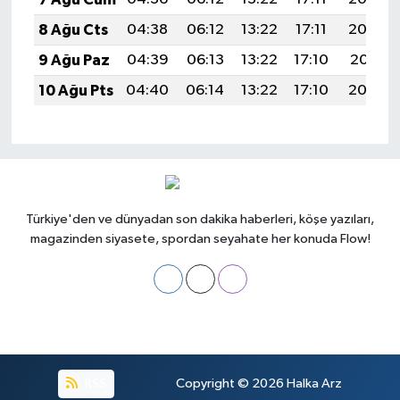
8 Ağu Cts
04:38
06:12
13:22
17:11
20:22
9 Ağu Paz
04:39
06:13
13:22
17:10
20:21
10 Ağu Pts
04:40
06:14
13:22
17:10
20:20
Türkiye'den ve dünyadan son dakika haberleri, köşe yazıları,
magazinden siyasete, spordan seyahate her konuda Flow!
RSS
Copyright © 2026
Halka Arz