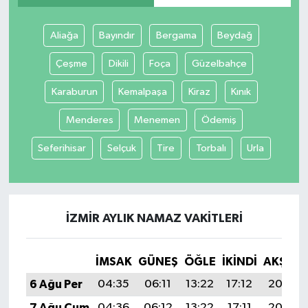
Aliağa
Bayındır
Bergama
Beydağ
Çeşme
Dikili
Foça
Güzelbahçe
Karaburun
Kemalpaşa
Kiraz
Kınık
Menderes
Menemen
Ödemiş
Seferihisar
Selçuk
Tire
Torbalı
Urla
İZMIR AYLIK NAMAZ VAKITLERI
İMSAK
GÜNEŞ
ÖĞLE
İKINDI
AKŞAM
6 Ağu Per
04:35
06:11
13:22
17:12
20:24
7 Ağu Cum
04:36
06:12
13:22
17:11
20:23