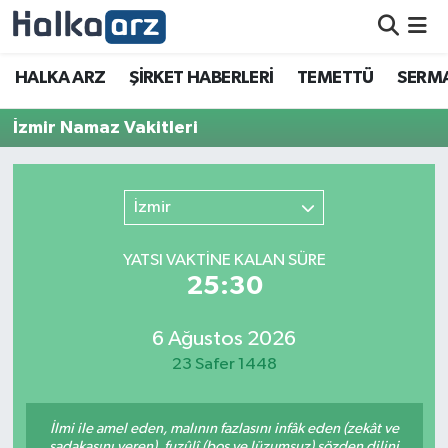
HALKA ARZ
HALKA ARZ
ŞİRKET HABERLERİ
TEMETTÜ
SERMA
SERMAYE ARTIRIMI
İzmir Namaz Vakitleri
ŞİRKET HABERLERİ
İzmir
TEMETTÜ
YATSI VAKTİNE KALAN SÜRE
İletişim
25:30
6 Ağustos 2026
23 Safer 1448
İlmi ile amel eden, malının fazlasını infâk eden (zekât ve
sadakasını veren), fuzûlî (boş ve lüzumsuz) sözden dilini