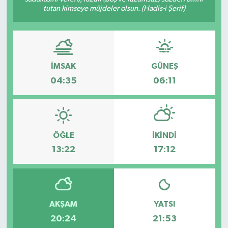
tutan kimseye müjdeler olsun. (Hadis-i Şerif)
İMSAK
GÜNEŞ
04:35
06:11
ÖĞLE
İKINDI
13:22
17:12
AKŞAM
YATSI
20:24
21:53