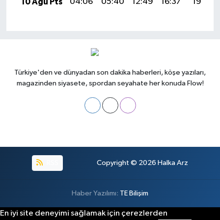
10 Ağu Pts
04:06
05:40
12:49
16:37
19:47
Türkiye'den ve dünyadan son dakika haberleri, köşe yazıları,
magazinden siyasete, spordan seyahate her konuda Flow!
RSS
Copyright © 2026
Halka Arz
Haber Yazılımı:
TE Bilişim
En iyi site deneyimi sağlamak için çerezlerden