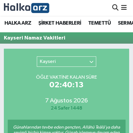
HALKA ARZ
HALKA ARZ
ŞİRKET HABERLERİ
TEMETTÜ
SERMA
SERMAYE ARTIRIMI
Kayseri Namaz Vakitleri
ŞİRKET HABERLERİ
Kayseri
TEMETTÜ
ÖĞLE VAKTİNE KALAN SÜRE
İletişim
02:40:13
7 Ağustos 2026
24 Safer 1448
Günahlarından tevbe eden gençten, Allâhü Teâlâ’ya daha
sevimli hiçbir kimse yoktur. Günah işlemeye devam eden