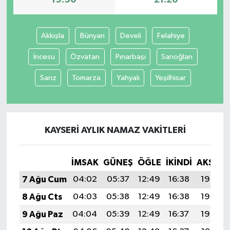
Akkışla
Bünyan
Develi
Felahiye
İncesu
Özvatan
Pınarbaşı
Sarıoğlan
Sarız
Tomarza
Yahyalı
Yeşilhisar
KAYSERI AYLIK NAMAZ VAKITLERI
İMSAK
GÜNEŞ
ÖĞLE
İKINDI
AKŞAM
7 Ağu Cum
04:02
05:37
12:49
16:38
19:50
8 Ağu Cts
04:03
05:38
12:49
16:38
19:49
9 Ağu Paz
04:04
05:39
12:49
16:37
19:48