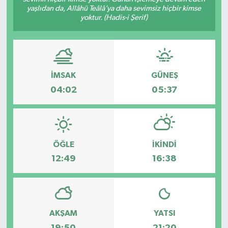
yaşlıdan da, Allâhü Teâlâ’ya daha sevimsiz hiçbir kimse
yoktur. (Hadis-i Şerif)
İMSAK
GÜNEŞ
04:02
05:37
ÖĞLE
İKINDI
12:49
16:38
AKŞAM
YATSI
19:50
21:20