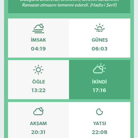
Ramazan olmasını temenni ederdi. (Hadis-i Şerif)
İMSAK
GÜNEŞ
04:19
06:03
ÖĞLE
İKINDI
13:22
17:16
AKŞAM
YATSI
20:31
22:08