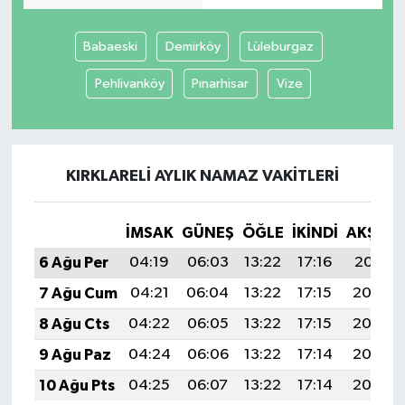
Babaeski
Demirköy
Lüleburgaz
Pehlivanköy
Pınarhisar
Vize
KIRKLARELI AYLIK NAMAZ VAKITLERI
İMSAK
GÜNEŞ
ÖĞLE
İKINDI
AKŞAM
6 Ağu Per
04:19
06:03
13:22
17:16
20:31
7 Ağu Cum
04:21
06:04
13:22
17:15
20:30
8 Ağu Cts
04:22
06:05
13:22
17:15
20:29
9 Ağu Paz
04:24
06:06
13:22
17:14
20:27
10 Ağu Pts
04:25
06:07
13:22
17:14
20:26