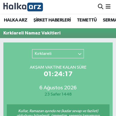
HALKA ARZ
HALKA ARZ
ŞİRKET HABERLERİ
TEMETTÜ
SERMA
SERMAYE ARTIRIMI
Kırklareli Namaz Vakitleri
ŞİRKET HABERLERİ
Kırklareli
TEMETTÜ
AKŞAM VAKTİNE KALAN SÜRE
İletişim
01:24:17
6 Ağustos 2026
23 Safer 1448
Kullar, Ramazan ayında ne (kadar sevap ve fazilet)
olduğunu bilselerdi, ümmetim, senenin tamamının