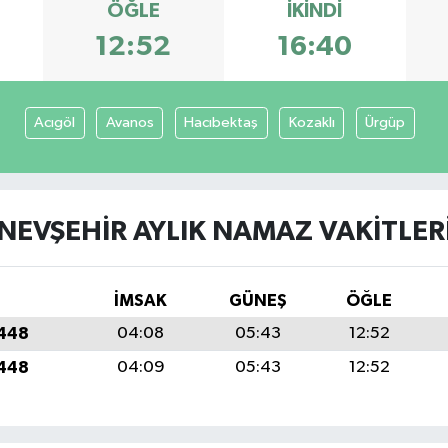
ÖĞLE
İKINDI
12:52
16:40
Acıgöl
Avanos
Hacıbektaş
Kozaklı
Ürgüp
NEVŞEHIR AYLIK NAMAZ VAKITLER
İMSAK
GÜNEŞ
ÖĞLE
1448
04:08
05:43
12:52
1448
04:09
05:43
12:52