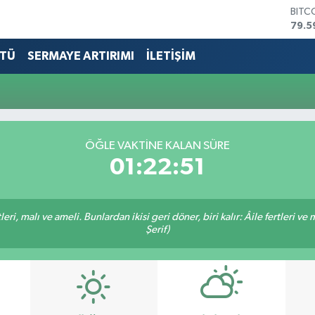
BITC
79.5
DOL
45,4
TÜ
SERMAYE ARTIRIMI
İLETİŞİM
EUR
53,3
STER
61,6
G.AL
686
ÖĞLE VAKTİNE KALAN SÜRE
BİST
01:22:51
14.5
ri, malı ve ameli. Bunlardan ikisi geri döner, biri kalır: Âile fertleri ve 
Şerif)