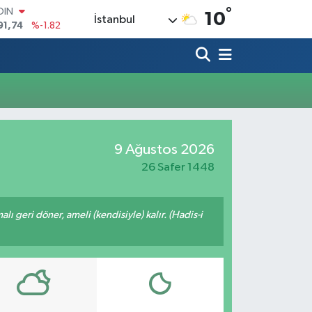
°
OIN
10
İstanbul
91,74
%-1.82
AR
3620
%0.02
O
8690
%0.19
LİN
0380
%0.18
TIN
2,09000
%0.19
9 Ağustos 2026
100
98,00
%0
26 Safer 1448
malı geri döner, ameli (kendisiyle) kalır. (Hadis-i