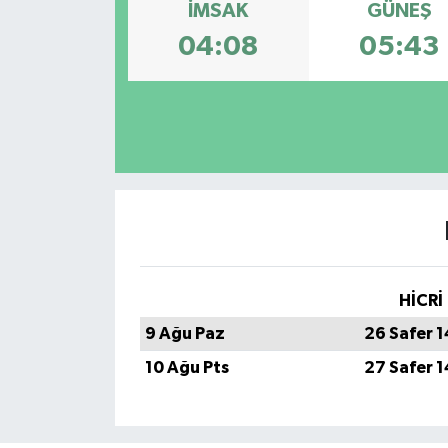
İMSAK
GÜNEŞ
04:08
05:43
HİCRİ
9 Ağu Paz
26 Safer 
10 Ağu Pts
27 Safer 