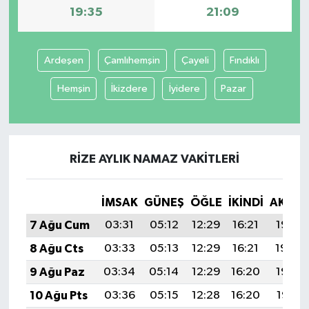
19:35
21:09
Ardeşen
Çamlıhemşin
Çayeli
Fındıklı
Hemşin
İkizdere
İyidere
Pazar
RIZE AYLIK NAMAZ VAKITLERI
İMSAK
GÜNEŞ
ÖĞLE
İKINDI
AKŞA
7 Ağu Cum
03:31
05:12
12:29
16:21
19:35
8 Ağu Cts
03:33
05:13
12:29
16:21
19:34
9 Ağu Paz
03:34
05:14
12:29
16:20
19:33
10 Ağu Pts
03:36
05:15
12:28
16:20
19:31