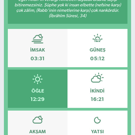
bitiremezsiniz. Şüphe yok ki insan elbette (nefsine karşı)
çok zâlim, (Rabb’inin nimetlerine karşı) çok nankördür.
(İbrâhîm Sûresi, 34)
İMSAK
GÜNEŞ
03:31
05:12
ÖĞLE
İKINDI
12:29
16:21
AKŞAM
YATSI