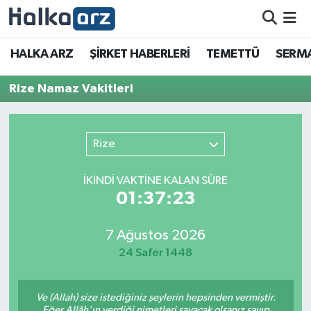
HALKA ARZ
HALKA ARZ
ŞİRKET HABERLERİ
TEMETTÜ
SERMA
SERMAYE ARTIRIMI
Rize Namaz Vakitleri
ŞİRKET HABERLERİ
Rize
TEMETTÜ
İKINDI VAKTİNE KALAN SÜRE
İletişim
01:37:23
7 Ağustos 2026
24 Safer 1448
Ve (Allah) size istediğiniz şeylerin hepsinden vermiştir.
Eğer Allâh’ın verdiği nimetleri sayacak olsanız sayıp