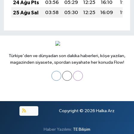
24 Ağu Pts
03:56
05:29
12:25
16:10
19:12
25 Ağu Sal
03:58
05:30
12:25
16:09
19:10
Türkiye'den ve dünyadan son dakika haberleri, köşe yazıları,
magazinden siyasete, spordan seyahate her konuda Flow!
RSS
Copyright © 2026
Halka Arz
Haber Yazılımı:
TE Bilişim