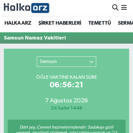
HALKA ARZ
HALKA ARZ
ŞİRKET HABERLERİ
TEMETTÜ
SERMA
SERMAYE ARTIRIMI
Samsun Namaz Vakitleri
ŞİRKET HABERLERİ
Samsun
TEMETTÜ
ÖĞLE VAKTİNE KALAN SÜRE
İletişim
06:56:21
7 Ağustos 2026
24 Safer 1448
Dört şey, Cennet hazinelerindendir: Sadakayı gizli
vermek, musibeti gizlemek, sıla-i rahim yapmak ve "Lâ