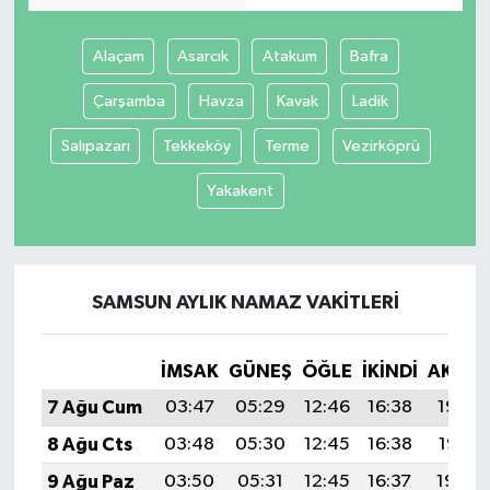
Alaçam
Asarcık
Atakum
Bafra
Çarşamba
Havza
Kavak
Ladik
Salıpazarı
Tekkeköy
Terme
Vezirköprü
Yakakent
SAMSUN AYLIK NAMAZ VAKITLERI
İMSAK
GÜNEŞ
ÖĞLE
İKINDI
AKŞA
7 Ağu Cum
03:47
05:29
12:46
16:38
19:53
8 Ağu Cts
03:48
05:30
12:45
16:38
19:51
9 Ağu Paz
03:50
05:31
12:45
16:37
19:50