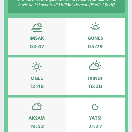
havle ve lâ kuvvete illâ billâh" demek. (Hadis-i Şerif)
İMSAK
GÜNEŞ
03:47
05:29
ÖĞLE
İKINDI
12:46
16:38
AKŞAM
YATSI
19:53
21:27