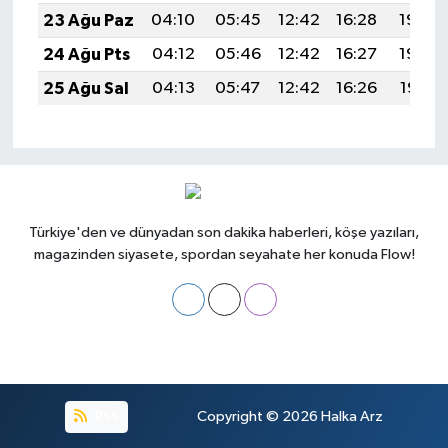
23 Ağu Paz
04:10
05:45
12:42
16:28
19:30
24 Ağu Pts
04:12
05:46
12:42
16:27
19:29
25 Ağu Sal
04:13
05:47
12:42
16:26
19:27
Türkiye'den ve dünyadan son dakika haberleri, köşe yazıları,
magazinden siyasete, spordan seyahate her konuda Flow!
RSS
Copyright © 2026
Halka Arz