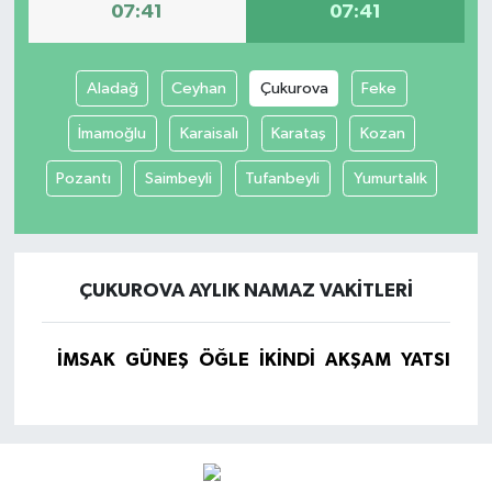
07:41
07:41
Aladağ
Ceyhan
Çukurova
Feke
İmamoğlu
Karaisalı
Karataş
Kozan
Pozantı
Saimbeyli
Tufanbeyli
Yumurtalık
ÇUKUROVA AYLIK NAMAZ VAKITLERI
İMSAK
GÜNEŞ
ÖĞLE
İKINDI
AKŞAM
YATSI