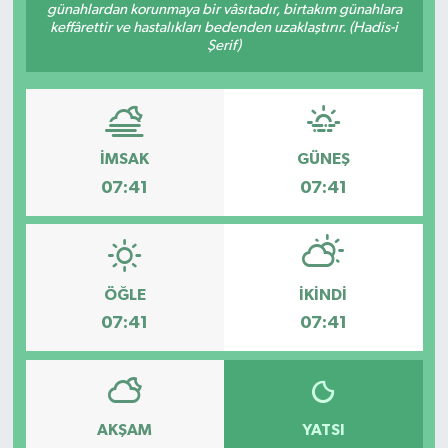
günahlardan korunmaya bir vâsıtadır, birtakım günahlara
keffârettir ve hastalıkları bedenden uzaklaştırır. (Hadis-i
Şerif)
İMSAK
GÜNEŞ
07:41
07:41
ÖĞLE
İKINDI
07:41
07:41
AKŞAM
YATSI