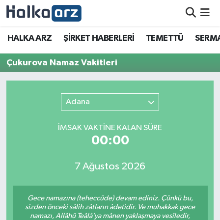
HALKA ARZ
HALKA ARZ
ŞİRKET HABERLERİ
TEMETTÜ
SERMA
SERMAYE ARTIRIMI
Çukurova Namaz Vakitleri
ŞİRKET HABERLERİ
Adana
TEMETTÜ
İMSAK VAKTİNE KALAN SÜRE
İletişim
00:00
7 Ağustos 2026
Gece namazına (teheccüde) devam ediniz. Çünkü bu,
sizden önceki sâlih zâtların âdetidir. Ve muhakkak gece
namazı, Allâhü Teâlâ’ya mânen yaklaşmaya vesîledir,