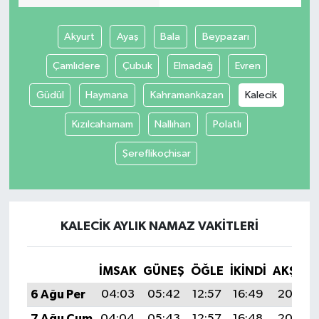
Akyurt
Ayaş
Bala
Beypazarı
Çamlıdere
Çubuk
Elmadağ
Evren
Güdül
Haymana
Kahramankazan
Kalecik
Kızılcahamam
Nallıhan
Polatlı
Şereflikoçhisar
KALECIK AYLIK NAMAZ VAKITLERI
İMSAK
GÜNEŞ
ÖĞLE
İKINDI
AKŞAM
6 Ağu Per
04:03
05:42
12:57
16:49
20:03
7 Ağu Cum
04:04
05:43
12:57
16:48
20:02