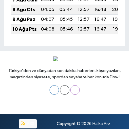
8 Ağu Cts
04:05
05:44
12:57
16:48
20:00
9 Ağu Paz
04:07
05:45
12:57
16:47
19:59
10 Ağu Pts
04:08
05:46
12:57
16:47
19:58
Türkiye'den ve dünyadan son dakika haberleri, köşe yazıları,
magazinden siyasete, spordan seyahate her konuda Flow!
RSS
Copyright © 2026
Halka Arz