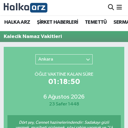
HALKA ARZ
HALKA ARZ
ŞİRKET HABERLERİ
TEMETTÜ
SERMA
SERMAYE ARTIRIMI
Kalecik Namaz Vakitleri
ŞİRKET HABERLERİ
Ankara
TEMETTÜ
ÖĞLE VAKTİNE KALAN SÜRE
İletişim
01:18:50
6 Ağustos 2026
23 Safer 1448
Dört şey, Cennet hazinelerindendir: Sadakayı gizli
vermek, musibeti gizlemek, sıla-i rahim yapmak ve "Lâ