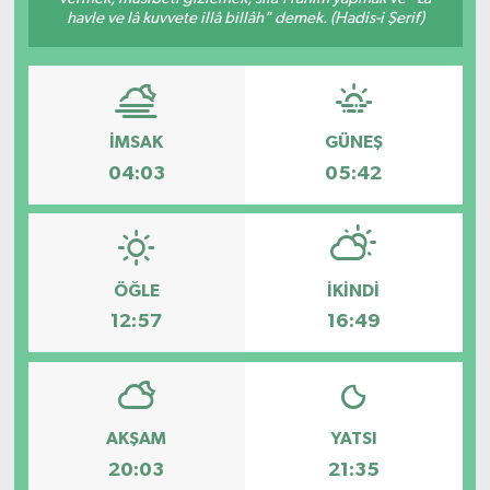
havle ve lâ kuvvete illâ billâh" demek. (Hadis-i Şerif)
İMSAK
GÜNEŞ
04:03
05:42
ÖĞLE
İKINDI
12:57
16:49
AKŞAM
YATSI
20:03
21:35