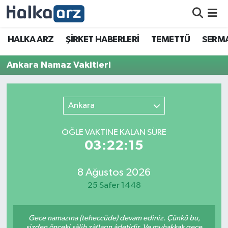
HALKA ARZ
HALKA ARZ
ŞİRKET HABERLERİ
TEMETTÜ
SERMA
SERMAYE ARTIRIMI
Ankara Namaz Vakitleri
ŞİRKET HABERLERİ
Ankara
TEMETTÜ
ÖĞLE VAKTİNE KALAN SÜRE
İletişim
03:22:15
8 Ağustos 2026
25 Safer 1448
Gece namazına (teheccüde) devam ediniz. Çünkü bu,
sizden önceki sâlih zâtların âdetidir. Ve muhakkak gece