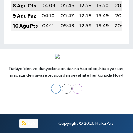
8 Ağu Cts
04:08
05:46
12:59
16:50
20:02
9 Ağu Paz
04:10
05:47
12:59
16:49
20:01
10 Ağu Pts
04:11
05:48
12:59
16:49
20:00
Türkiye'den ve dünyadan son dakika haberleri, köşe yazıları,
magazinden siyasete, spordan seyahate her konuda Flow!
RSS
Copyright © 2026
Halka Arz