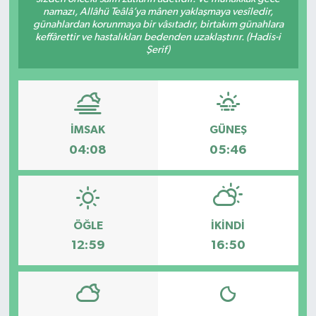
namazı, Allâhü Teâlâ’ya mânen yaklaşmaya vesîledir,
günahlardan korunmaya bir vâsıtadır, birtakım günahlara
keffârettir ve hastalıkları bedenden uzaklaştırır. (Hadis-i
Şerif)
İMSAK
GÜNEŞ
04:08
05:46
ÖĞLE
İKINDI
12:59
16:50