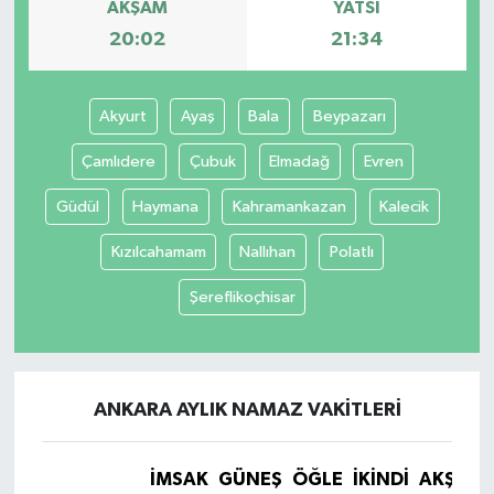
AKŞAM
YATSI
20:02
21:34
Akyurt
Ayaş
Bala
Beypazarı
Çamlıdere
Çubuk
Elmadağ
Evren
Güdül
Haymana
Kahramankazan
Kalecik
Kızılcahamam
Nallıhan
Polatlı
Şereflikoçhisar
ANKARA AYLIK NAMAZ VAKITLERI
İMSAK
GÜNEŞ
ÖĞLE
İKINDI
AKŞAM