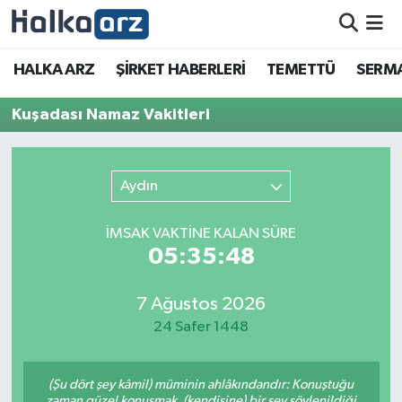
HALKA ARZ
HALKA ARZ
ŞİRKET HABERLERİ
TEMETTÜ
SERMA
SERMAYE ARTIRIMI
Kuşadası Namaz Vakitleri
ŞİRKET HABERLERİ
Aydın
TEMETTÜ
İMSAK VAKTİNE KALAN SÜRE
İletişim
05:35:48
7 Ağustos 2026
24 Safer 1448
(Şu dört şey kâmil) müminin ahlâkındandır: Konuştuğu
zaman güzel konuşmak, (kendisine) bir şey söylenildiği