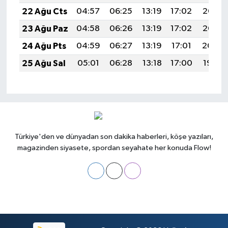
22 Ağu Cts
04:57
06:25
13:19
17:02
20:03
23 Ağu Paz
04:58
06:26
13:19
17:02
20:02
24 Ağu Pts
04:59
06:27
13:19
17:01
20:00
25 Ağu Sal
05:01
06:28
13:18
17:00
19:59
Türkiye'den ve dünyadan son dakika haberleri, köşe yazıları,
magazinden siyasete, spordan seyahate her konuda Flow!