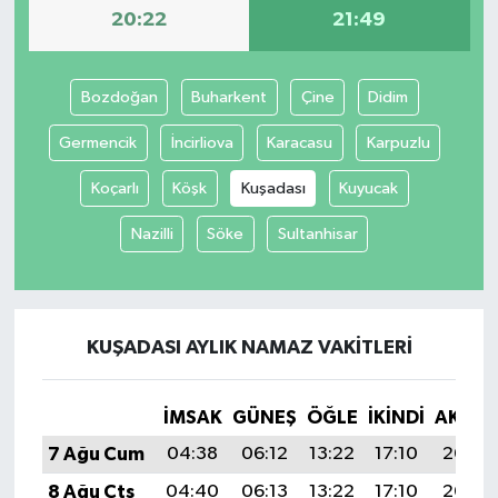
20:22
21:49
Bozdoğan
Buharkent
Çine
Didim
Germencik
İncirliova
Karacasu
Karpuzlu
Koçarlı
Köşk
Kuşadası
Kuyucak
Nazilli
Söke
Sultanhisar
KUŞADASI AYLIK NAMAZ VAKITLERI
İMSAK
GÜNEŞ
ÖĞLE
İKINDI
AKŞA
7 Ağu Cum
04:38
06:12
13:22
17:10
20:22
8 Ağu Cts
04:40
06:13
13:22
17:10
20:20