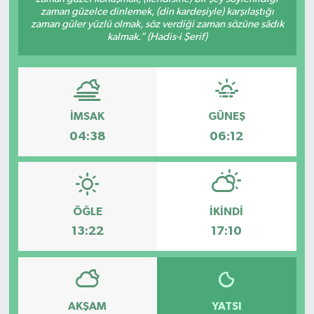
zaman güzelce dinlemek, (din kardeşiyle) karşılaştığı
zaman güler yüzlü olmak, söz verdiği zaman sözüne sâdık
kalmak.” (Hadis-i Şerif)
İMSAK
GÜNEŞ
04:38
06:12
ÖĞLE
İKINDI
13:22
17:10
AKŞAM
YATSI