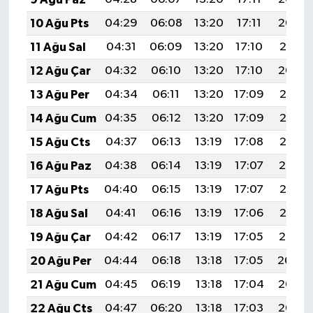
10 Ağu Pts
04:29
06:08
13:20
17:11
20:22
11 Ağu Sal
04:31
06:09
13:20
17:10
20:21
12 Ağu Çar
04:32
06:10
13:20
17:10
20:20
13 Ağu Per
04:34
06:11
13:20
17:09
20:18
14 Ağu Cum
04:35
06:12
13:20
17:09
20:17
15 Ağu Cts
04:37
06:13
13:19
17:08
20:16
16 Ağu Paz
04:38
06:14
13:19
17:07
20:14
17 Ağu Pts
04:40
06:15
13:19
17:07
20:13
18 Ağu Sal
04:41
06:16
13:19
17:06
20:12
19 Ağu Çar
04:42
06:17
13:19
17:05
20:10
20 Ağu Per
04:44
06:18
13:18
17:05
20:09
21 Ağu Cum
04:45
06:19
13:18
17:04
20:07
22 Ağu Cts
04:47
06:20
13:18
17:03
20:06