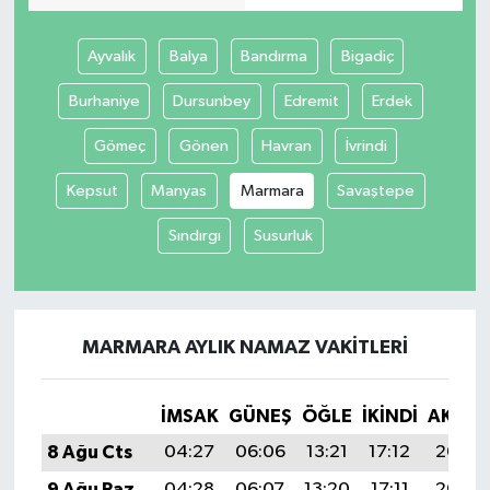
Ayvalık
Balya
Bandırma
Bigadiç
Burhaniye
Dursunbey
Edremit
Erdek
Gömeç
Gönen
Havran
İvrindi
Kepsut
Manyas
Marmara
Savaştepe
Sındırgı
Susurluk
MARMARA AYLIK NAMAZ VAKITLERI
İMSAK
GÜNEŞ
ÖĞLE
İKINDI
AKŞA
8 Ağu Cts
04:27
06:06
13:21
17:12
20:25
9 Ağu Paz
04:28
06:07
13:20
17:11
20:24