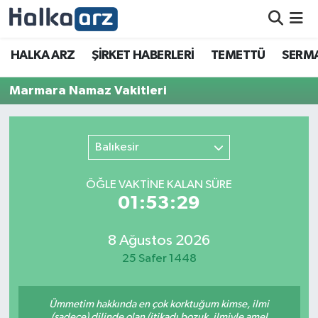
HALKA ARZ
HALKA ARZ
ŞİRKET HABERLERİ
TEMETTÜ
SERMA
SERMAYE ARTIRIMI
Marmara Namaz Vakitleri
ŞİRKET HABERLERİ
Balıkesir
TEMETTÜ
ÖĞLE VAKTİNE KALAN SÜRE
İletişim
01:53:29
8 Ağustos 2026
25 Safer 1448
Ümmetim hakkında en çok korktuğum kimse, ilmi
(sadece) dilinde olan (itikadı bozuk, ilmiyle amel