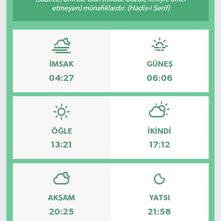
etmeyen) münafıklardır. (Hadis-i Şerif)
İMSAK
GÜNEŞ
04:27
06:06
ÖĞLE
İKINDI
13:21
17:12
AKŞAM
YATSI
20:25
21:58