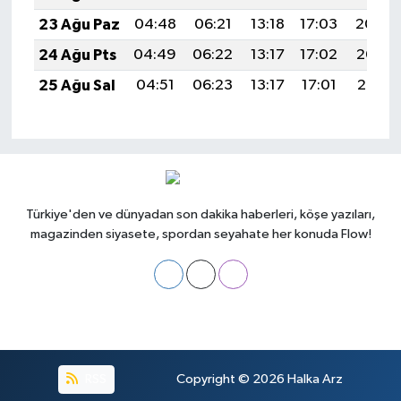
23 Ağu Paz
04:48
06:21
13:18
17:03
20:04
24 Ağu Pts
04:49
06:22
13:17
17:02
20:03
25 Ağu Sal
04:51
06:23
13:17
17:01
20:01
Türkiye'den ve dünyadan son dakika haberleri, köşe yazıları,
magazinden siyasete, spordan seyahate her konuda Flow!
RSS
Copyright © 2026
Halka Arz