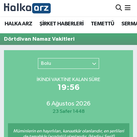
HALKA ARZ
HALKA ARZ
ŞİRKET HABERLERİ
TEMETTÜ
SERMA
SERMAYE ARTIRIMI
Dörtdivan Namaz Vakitleri
ŞİRKET HABERLERİ
Bolu
TEMETTÜ
İKINDI VAKTİNE KALAN SÜRE
İletişim
19:56
6 Ağustos 2026
23 Safer 1448
Müminlerin en hayırlıları, kanaatkâr olanlarıdır, en şerlileri
de tamahkâr (açgözlü) olanlarıdır. (Hadis-i Şerif)