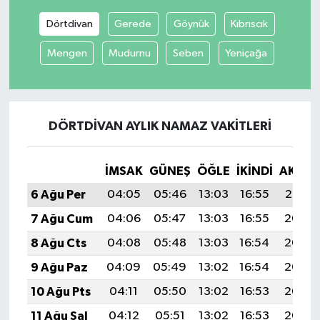
Dörtdivan
Gerede
Göynük
Kıbrıscık
Mengen
Mudurnu
Seben
Yeniçağa
DÖRTDIVAN AYLIK NAMAZ VAKITLERI
İMSAK
GÜNEŞ
ÖĞLE
İKINDI
AKŞA
6 Ağu Per
04:05
05:46
13:03
16:55
20:10
7 Ağu Cum
04:06
05:47
13:03
16:55
20:08
8 Ağu Cts
04:08
05:48
13:03
16:54
20:07
9 Ağu Paz
04:09
05:49
13:02
16:54
20:06
10 Ağu Pts
04:11
05:50
13:02
16:53
20:05
11 Ağu Sal
04:12
05:51
13:02
16:53
20:03