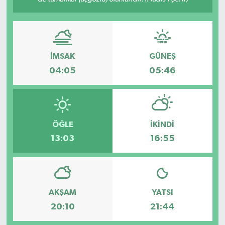
İMSAK
GÜNEŞ
04:05
05:46
ÖĞLE
İKINDI
13:03
16:55
AKŞAM
YATSI
20:10
21:44