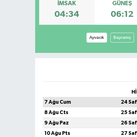
İMSAK
GÜNEŞ
04:34
06:12
Ayvacık
Bayramiç
Hİ
7 Ağu Cum
24 Saf
8 Ağu Cts
25 Saf
9 Ağu Paz
26 Saf
10 Ağu Pts
27 Saf