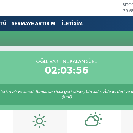
BITC
79.5
DOL
45,4
TÜ
SERMAYE ARTIRIMI
İLETİŞİM
EUR
53,3
STER
61,6
G.AL
686
ÖĞLE VAKTİNE KALAN SÜRE
BİST
02:03:56
14.5
ri, malı ve ameli. Bunlardan ikisi geri döner, biri kalır: Âile fertleri ve 
Şerif)