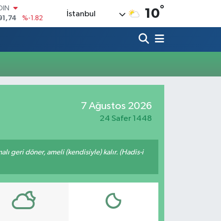
°
OIN
10
İstanbul
91,74
%-1.82
AR
3620
%0.02
O
8690
%0.19
LİN
0380
%0.18
TIN
2,09000
%0.19
7 Ağustos 2026
100
98,00
%0
24 Safer 1448
malı geri döner, ameli (kendisiyle) kalır. (Hadis-i