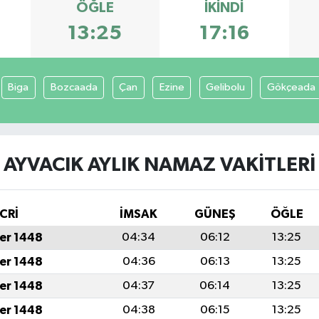
ÖĞLE
İKINDI
13:25
17:16
Biga
Bozcaada
Çan
Ezine
Gelibolu
Gökçeada
AYVACIK AYLIK NAMAZ VAKITLERI
CRİ
İMSAK
GÜNEŞ
ÖĞLE
er 1448
04:34
06:12
13:25
er 1448
04:36
06:13
13:25
er 1448
04:37
06:14
13:25
er 1448
04:38
06:15
13:25