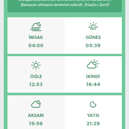
Ramazan olmasını temenni ederdi. (Hadis-i Şerif)
İMSAK
GÜNEŞ
04:00
05:39
ÖĞLE
İKINDI
12:53
16:44
AKŞAM
YATSI
19:56
21:29