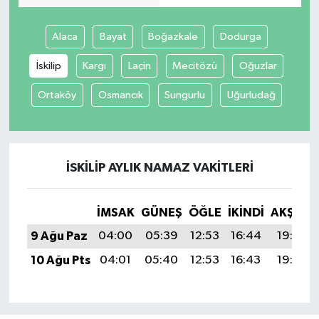
Alaca
Bayat
Boğazkale
Dodurga
İskilip
Kargı
Laçin
Mecitözü
Oğuzlar
Ortaköy
Osmancık
Sungurlu
Uğurludağ
İSKILIP AYLIK NAMAZ VAKITLERI
İMSAK
GÜNEŞ
ÖĞLE
İKINDI
AKŞAM
9 Ağu Paz
04:00
05:39
12:53
16:44
19:56
10 Ağu Pts
04:01
05:40
12:53
16:43
19:55