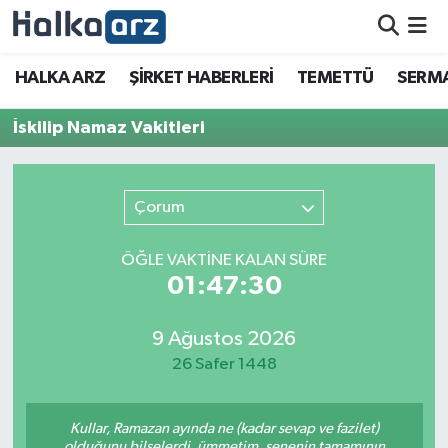
HALKA ARZ
HALKA ARZ
ŞİRKET HABERLERİ
TEMETTÜ
SERMA
SERMAYE ARTIRIMI
İskilip Namaz Vakitleri
ŞİRKET HABERLERİ
Çorum
TEMETTÜ
ÖĞLE VAKTİNE KALAN SÜRE
İletişim
01:47:30
9 Ağustos 2026
26 Safer 1448
Kullar, Ramazan ayında ne (kadar sevap ve fazilet)
olduğunu bilselerdi, ümmetim, senenin tamamının