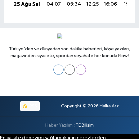
25 Ağu Sal
04:07
05:34
12:25
16:06
19:05
Türkiye'den ve dünyadan son dakika haberleri, köşe yazıları,
magazinden siyasete, spordan seyahate her konuda Flow!
RSS
Copyright © 2026
Halka Arz
Haber Yazılımı:
TE Bilişim
En iyi site deneyimi sağlamak için çerezlerden