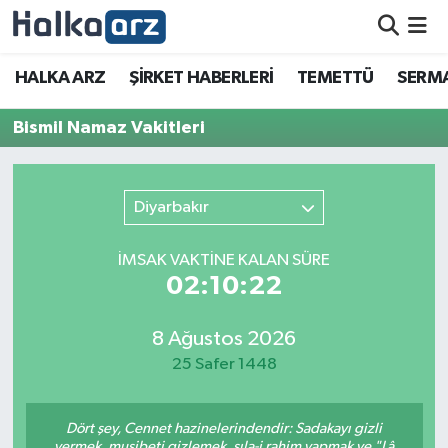
HALKA ARZ
HALKA ARZ
ŞİRKET HABERLERİ
TEMETTÜ
SERMA
SERMAYE ARTIRIMI
Bismil Namaz Vakitleri
ŞİRKET HABERLERİ
Diyarbakır
TEMETTÜ
İMSAK VAKTİNE KALAN SÜRE
İletişim
02:10:22
8 Ağustos 2026
25 Safer 1448
Dört şey, Cennet hazinelerindendir: Sadakayı gizli
vermek, musibeti gizlemek, sıla-i rahim yapmak ve "Lâ