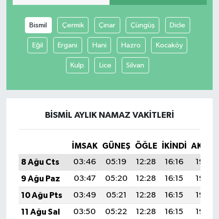
Bismil
Çermik
Çınar
Çüngüş
Dicle
Eğil
Ergani
Hani
Hazro
Kocaköy
Kulp
Lice
Silvan
BISMIL AYLIK NAMAZ VAKITLERI
İMSAK
GÜNEŞ
ÖĞLE
İKINDI
AKŞA
8 Ağu Cts
03:46
05:19
12:28
16:16
19:27
9 Ağu Paz
03:47
05:20
12:28
16:15
19:26
10 Ağu Pts
03:49
05:21
12:28
16:15
19:25
11 Ağu Sal
03:50
05:22
12:28
16:15
19:23