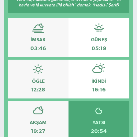
havle ve lâ kuvvete illâ billâh" demek. (Hadis-i Şerif)
İMSAK
GÜNEŞ
03:46
05:19
ÖĞLE
İKINDI
12:28
16:16
AKŞAM
YATSI
19:27
20:54