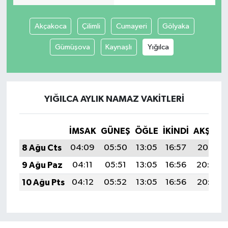
Akçakoca
Çilimli
Cumayeri
Gölyaka
Gümüşova
Kaynaşlı
Yığılca
YIĞILCA AYLIK NAMAZ VAKITLERI
İMSAK
GÜNEŞ
ÖĞLE
İKINDI
AKŞAM
8 Ağu Cts
04:09
05:50
13:05
16:57
20:10
9 Ağu Paz
04:11
05:51
13:05
16:56
20:09
10 Ağu Pts
04:12
05:52
13:05
16:56
20:08