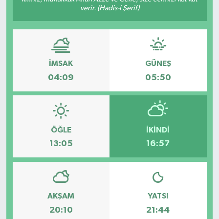
verir. (Hadis-i Şerif)
İMSAK
GÜNEŞ
04:09
05:50
ÖĞLE
İKINDI
13:05
16:57
AKŞAM
YATSI
20:10
21:44