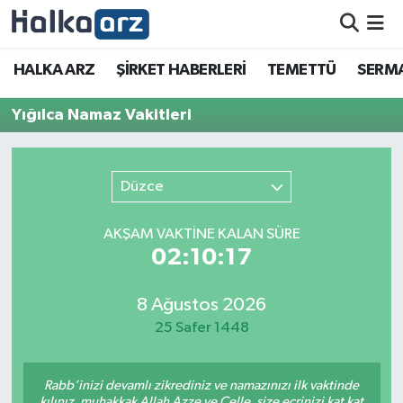
HALKA ARZ
HALKA ARZ
ŞİRKET HABERLERİ
TEMETTÜ
SERMA
SERMAYE ARTIRIMI
Yığılca Namaz Vakitleri
ŞİRKET HABERLERİ
Düzce
TEMETTÜ
AKŞAM VAKTİNE KALAN SÜRE
İletişim
02:10:17
8 Ağustos 2026
25 Safer 1448
Rabb’inizi devamlı zikrediniz ve namazınızı ilk vaktinde
kılınız, muhakkak Allah Azze ve Celle, size ecrinizi kat kat