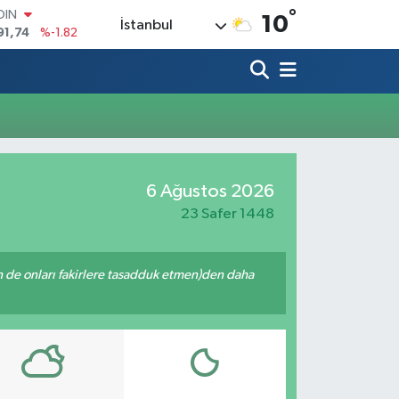
°
OIN
10
İstanbul
91,74
%-1.82
AR
3620
%0.02
O
8690
%0.19
LİN
0380
%0.18
TIN
2,09000
%0.19
6 Ağustos 2026
100
98,00
%0
23 Safer 1448
enin de onları fakirlere tasadduk etmen)den daha