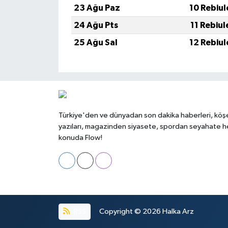
23 Ağu Paz
10 Rebiul
24 Ağu Pts
11 Rebiul
25 Ağu Sal
12 Rebiul
Türkiye'den ve dünyadan son dakika haberleri, köş
yazıları, magazinden siyasete, spordan seyahate h
konuda Flow!
RSS
Copyright © 2026
Halka Arz