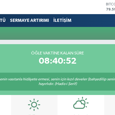
BITC
79.5
DOL
45,4
TÜ
SERMAYE ARTIRIMI
İLETİŞİM
EUR
53,3
STER
61,6
G.AL
686
ÖĞLE VAKTİNE KALAN SÜRE
BİST
08:40:52
14.5
n senin vasıtanla hidâyete ermesi, senin için kızıl develer (bahşedilip s
hayırlıdır. (Hadis-i Şerif)