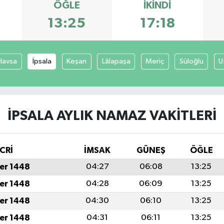
ÖĞLE
İKINDI
13:25
17:18
Havsa
İpsala
Keşan
Lâlapaşa
Meriç
Süloğlu
U
İPSALA AYLIK NAMAZ VAKITLERI
CRİ
İMSAK
GÜNEŞ
ÖĞLE
er 1448
04:27
06:08
13:25
er 1448
04:28
06:09
13:25
er 1448
04:30
06:10
13:25
er 1448
04:31
06:11
13:25