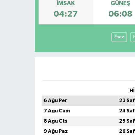
İMSAK
GÜNEŞ
04:27
06:08
Enez
Hİ
6 Ağu Per
23 Saf
7 Ağu Cum
24 Saf
8 Ağu Cts
25 Saf
9 Ağu Paz
26 Saf