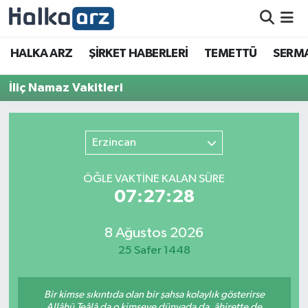
HALKA ARZ
HALKA ARZ
ŞİRKET HABERLERİ
TEMETTÜ
SERMA
SERMAYE ARTIRIMI
İliç Namaz Vakitleri
ŞİRKET HABERLERİ
Erzincan
TEMETTÜ
ÖĞLE VAKTİNE KALAN SÜRE
İletişim
07:27:28
8 Ağustos 2026
25 Safer 1448
Bir kimse sıkıntıda olan bir şahsa kolaylık gösterirse
Allâhü Teâlâ da o kimseye dünyada da, âhirette de