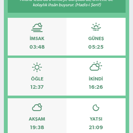
kolaylık ihsân buyurur. (Hadis-i Şerif)
İMSAK
GÜNEŞ
03:48
05:25
ÖĞLE
İKINDI
12:37
16:26
AKŞAM
YATSI
19:38
21:09