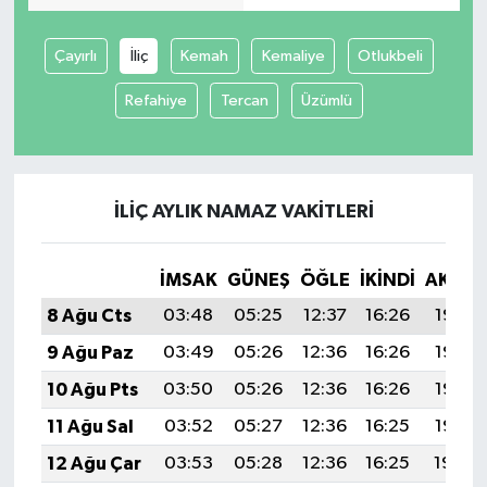
Çayırlı
İliç
Kemah
Kemaliye
Otlukbeli
Refahiye
Tercan
Üzümlü
İLIÇ AYLIK NAMAZ VAKITLERI
İMSAK
GÜNEŞ
ÖĞLE
İKINDI
AKŞA
8 Ağu Cts
03:48
05:25
12:37
16:26
19:38
9 Ağu Paz
03:49
05:26
12:36
16:26
19:37
10 Ağu Pts
03:50
05:26
12:36
16:26
19:36
11 Ağu Sal
03:52
05:27
12:36
16:25
19:35
12 Ağu Çar
03:53
05:28
12:36
16:25
19:34